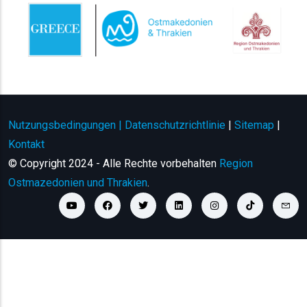
Nutzungsbedingungen | Datenschutzrichtlinie
|
Sitemap
|
Kontakt
© Copyright 2024 - Alle Rechte vorbehalten
Region
Ostmazedonien und Thrakien
.
youtube link
facebook link
twitter link
linkedin link
instagram link
tiktok link
cont