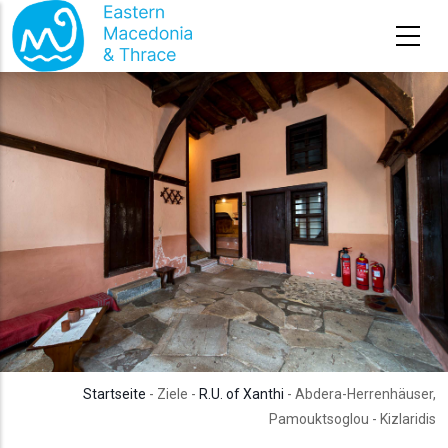
Direkt zum Inhalt
Startseite
- Ziele -
R.U. of Xanthi
- Abdera-Herrenhäuser,
Pamouktsoglou - Kizlaridis