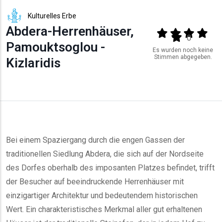
Kulturelles Erbe
Abdera-Herrenhäuser,
Output format
(star)
(star)
(star)
(star
(star)
0
Pamouktsoglou -
Es wurden noch keine
Stimmen abgegeben.
Kizlaridis
Bei einem Spaziergang durch die engen Gassen der
traditionellen Siedlung Abdera, die sich auf der Nordseite
des Dorfes oberhalb des imposanten Platzes befindet, trifft
der Besucher auf beeindruckende Herrenhäuser mit
einzigartiger Architektur und bedeutendem historischen
Wert. Ein charakteristisches Merkmal aller gut erhaltenen