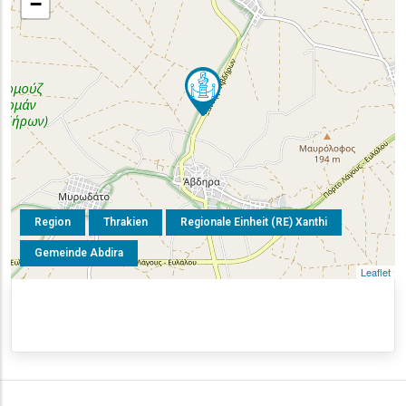
−
Region
Thrakien
Regionale Einheit (RE) Xanthi
Gemeinde Abdira
Leaflet