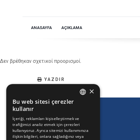
ANASAYFA
AÇIKLAMA
Δεν βρέθηκαν σχετικοί προορισμοί.
YAZDIR
×
Bu web sitesi çerezler
ENGLISH
kullanır
GREEK
İçeriği, reklamları kişiselleştirmek ve
trafiğimizi analiz etmek için çerezleri
FRENCH
kullanıyoruz. Ayrıca sitemizi kullanımınıza
BULGARIAN
ilişkin bilgileri, onlara sağladığınız veya