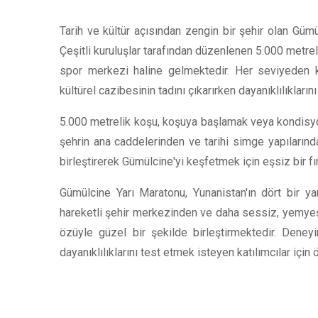
Tarih ve kültür açısından zengin bir şehir olan Gümü
Çeşitli kuruluşlar tarafından düzenlenen 5.000 metreli
spor merkezi haline gelmektedir. Her seviyeden ko
kültürel cazibesinin tadını çıkarırken dayanıklılıkların
5.000 metrelik koşu, koşuya başlamak veya kondisyonla
şehrin ana caddelerinden ve tarihi simge yapılarından
birleştirerek Gümülcine'yi keşfetmek için eşsiz bir fı
Gümülcine Yarı Maratonu, Yunanistan'ın dört bir yanı
hareketli şehir merkezinden ve daha sessiz, yemyeşil
özüyle güzel bir şekilde birleştirmektedir. Deney
dayanıklılıklarını test etmek isteyen katılımcılar için