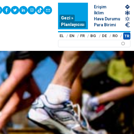
Erişim
youtube
facebook
twitter
linkedin
instagram
tiktok
contact
İklim
Gezi »
Hava Durumu
Planlayıcısı
Para Birimi
EL
EN
FR
BG
DE
RO
TR