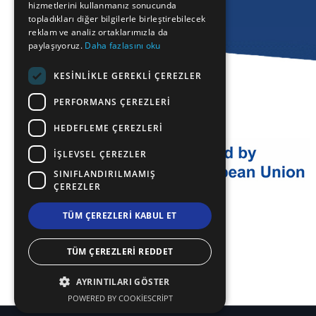
hizmetlerini kullanmanız sonucunda
GERMAN
topladıkları diğer bilgilerle birleştirebilecek
reklam ve analiz ortaklarımızla da
ROMANIAN
paylaşıyoruz.
Daha fazlasını oku
TURKISH
KESINLIKLE GEREKLI ÇEREZLER
PERFORMANS ÇEREZLERI
HEDEFLEME ÇEREZLERI
İŞLEVSEL ÇEREZLER
SINIFLANDIRILMAMIŞ
ÇEREZLER
TÜM ÇEREZLERI KABUL ET
TÜM ÇEREZLERI REDDET
AYRINTILARI GÖSTER
POWERED BY COOKIESCRIPT