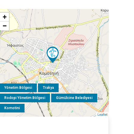
+
−
Yönetim Bölgesi
Trakya
Rodopi Yönetim Bölgesi
Gümülcine Belediyesi
Komotini
Leaflet