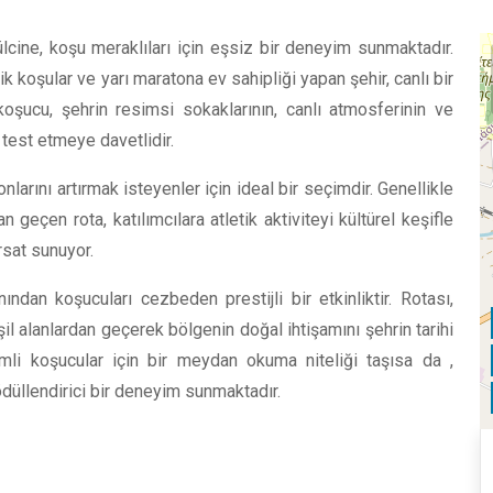
lcine, koşu meraklıları için eşsiz bir deneyim sunmaktadır.
k koşular ve yarı maratona ev sahipliği yapan şehir, canlı bir
şucu, şehrin resimsi sokaklarının, canlı atmosferinin ve
ı test etmeye davetlidir.
rını artırmak isteyenler için ideal bir seçimdir. Genellikle
 geçen rota, katılımcılara atletik aktiviteyi kültürel keşifle
rsat sunuyor.
ndan koşucuları cezbeden prestijli bir etkinliktir. Rotası,
 alanlardan geçerek bölgenin doğal ihtişamını şehrin tarihi
imli koşucular için bir meydan okuma niteliği taşısa da ,
 ödüllendirici bir deneyim sunmaktadır.