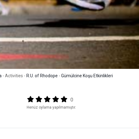
a
- Activities -
R.U. of Rhodope
-
Gümülcine Koşu Etkinlikleri
Output format
(star)
(star)
(star)
(star)
(star)
0
Henüz oylama yapılmamıştır.