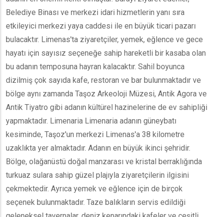
Belediye Binası ve merkezi idari hizmetlerin yanı sıra
etkileyici merkezi yaya caddesi ile en büyük ticari pazarı
bulacaktır. Limenas'ta ziyaretçiler, yemek, eğlence ve gece
hayatı için sayısız seçeneğe sahip hareketli bir kasaba olan
bu adanın temposuna hayran kalacaktır. Sahil boyunca
dizilmiş çok sayıda kafe, restoran ve bar bulunmaktadır ve
bölge aynı zamanda Taşoz Arkeoloji Müzesi, Antik Agora ve
Antik Tiyatro gibi adanın kültürel hazinelerine de ev sahipliği
yapmaktadır. Limenaria Limenaria adanın güneybatı
kesiminde, Taşoz'un merkezi Limenas'a 38 kilometre
uzaklıkta yer almaktadır. Adanın en büyük ikinci şehridir.
Bölge, olağanüstü doğal manzarası ve kristal berraklığında
turkuaz sulara sahip güzel plajıyla ziyaretçilerin ilgisini
çekmektedir. Ayrıca yemek ve eğlence için de birçok
seçenek bulunmaktadır. Taze balıkların servis edildiği
geleneksel tavernalar, deniz kenarındaki kafeler ve çeşitli