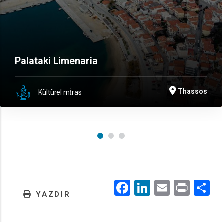
Palataki Limenaria
Thassos
Kültürel mi̇ras
Facebook
LinkedIn
Email
Prin
.
YAZDIR