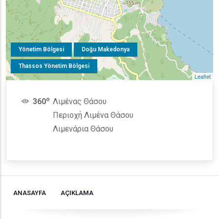
Yönetim Bölgesi
Doğu Makedonya
Thassos Yönetim Bölgesi
Leaflet
o
360
Λιμένας Θάσου
Περιοχή Λιμένα Θάσου
Λιμενάρια Θάσου
ANASAYFA
AÇIKLAMA