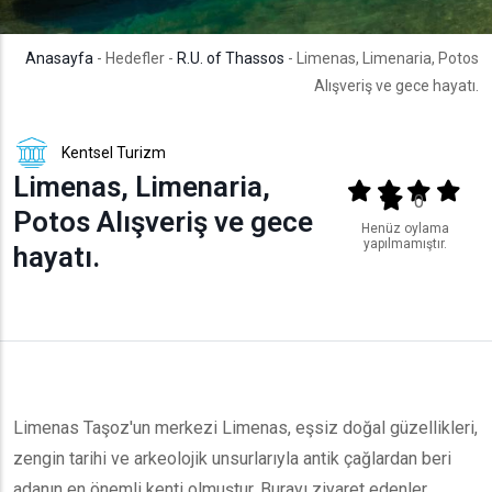
Anasayfa
- Hedefler -
R.U. of Thassos
- Limenas, Limenaria, Potos
Alışveriş ve gece hayatı.
Kentsel Turizm
Limenas, Limenaria,
Output format
(star)
(star)
(star)
(star
(star)
0
Potos Alışveriş ve gece
Henüz oylama
yapılmamıştır.
hayatı.
Limenas Taşoz'un merkezi Limenas, eşsiz doğal güzellikleri,
zengin tarihi ve arkeolojik unsurlarıyla antik çağlardan beri
adanın en önemli kenti olmuştur. Burayı ziyaret edenler,