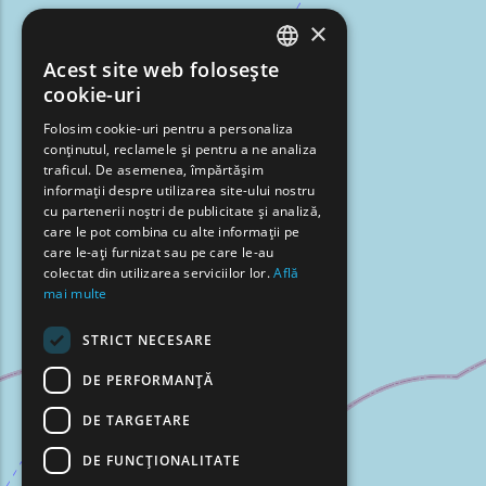
×
Acest site web folosește
ENGLISH
cookie-uri
GREEK
Folosim cookie-uri pentru a personaliza
conținutul, reclamele și pentru a ne analiza
FRENCH
traficul. De asemenea, împărtășim
BULGARIAN
informații despre utilizarea site-ului nostru
cu partenerii noștri de publicitate și analiză,
GERMAN
care le pot combina cu alte informații pe
care le-ați furnizat sau pe care le-au
ROMANIAN
colectat din utilizarea serviciilor lor.
Află
mai multe
TURKISH
STRICT NECESARE
DE PERFORMANȚĂ
DE TARGETARE
DE FUNCŢIONALITATE