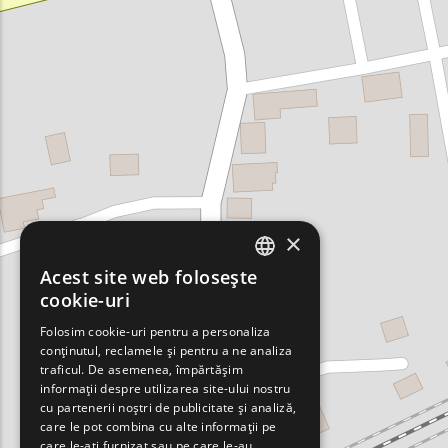
×
Acest site web folosește
ENGLISH
cookie-uri
GREEK
Folosim cookie-uri pentru a personaliza
conținutul, reclamele și pentru a ne analiza
FRENCH
traficul. De asemenea, împărtășim
BULGARIAN
informații despre utilizarea site-ului nostru
cu partenerii noștri de publicitate și analiză,
GERMAN
care le pot combina cu alte informații pe
care le-ați furnizat sau pe care le-au