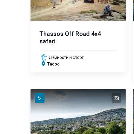
Thassos Off Road 4x4
safari
Дейности и спорт
Тасос
text
text
text
text