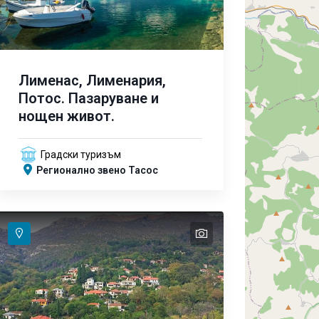
Лименас, Лименария,
Потос. Пазаруване и
нощен живот.
Градски туризъм
Регионално звено Тасос
text
text
text
text