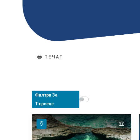
ПЕЧАТ
Филтри За
Show map on mouse hover
Задръжте мишката, за д
Търсене
text