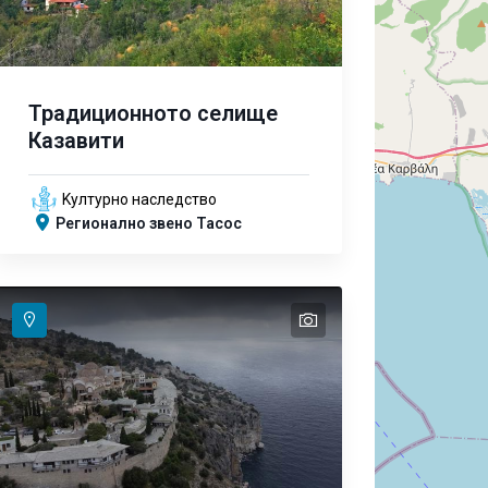
Традиционното селище
Казавити
Kултурно наследство
Регионално звено Тасос
text
text
text
text
text