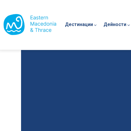
Main navigation
Премини към основното съдържание
Дестинации
Дейности