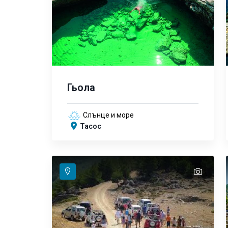
Гьола
Слънце и море
Тасос
text
text
text
text