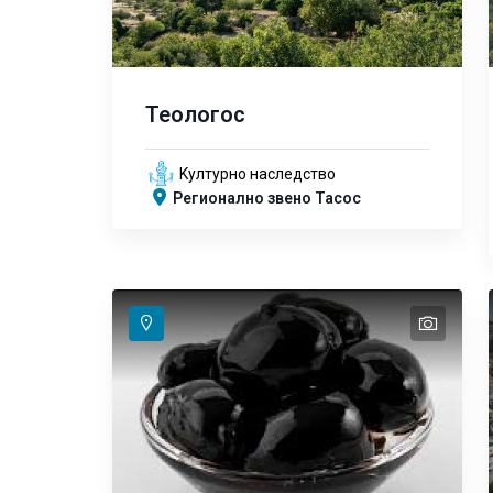
Теологос
Kултурно наследство
Регионално звено Тасос
text