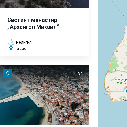
Светият манастир
„Архангел Михаил“
Религия
Тасос
text