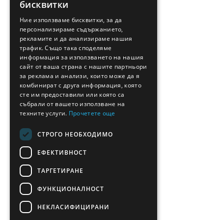
бисквитки
GREEK
Ние използваме бисквитки, за да
персонализираме съдържанието,
FRENCH
рекламите и да анализираме нашия
BULGARIAN
трафик. Също така споделяме
информация за използването на нашия
GERMAN
сайт от ваша страна с нашите партньори
за реклама и анализи, които може да я
ROMANIAN
комбинират с друга информация, която
сте им предоставили или която са
TURKISH
събрали от вашето използване на
техните услуги.
Прочетете още
СТРОГО НЕОБХОДИМО
ЕФЕКТИВНОСТ
ТАРГЕТИРАНЕ
ФУНКЦИОНАЛНОСТ
НЕКЛАСИФИЦИРАНИ