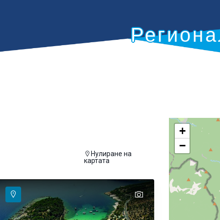
Региона
+
−
Нулиране на
а се покаже на картата
картата
text