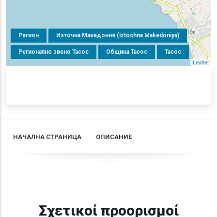
Регион
Източна Македония (Iztochna Makedoniya)
Регионално звено Тасос
Община Тасос
Тасос
Leaflet
НАЧАЛНА СТРАНИЦА
ОПИСАНИЕ
Σχετικοί προορισμοί