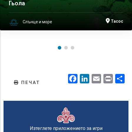
Гьола
Тасос
Слънце и море
Facebook
LinkedIn
Email
Prin
.
ПЕЧАТ
Изтеглете приложението за игри