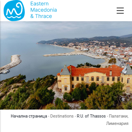
Премини към основното съдържание
Начална страница
- Destinations -
R.U. of Thassos
- Палатаки,
Лименария