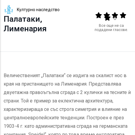
Kултурно наследство
Output format
(star)
(star)
(star)
(star
Палатаки,
(star)
0
Все още не са
Лименария
подадени гласове.
Величественият „Палатаки“ се издига на скалист нос в
края на пристанището на Лименария. Представлява
двуетажна правоъгълна сграда с 2 кулички на тесните ѝ
страни. Той е пример за еклектична архитектура,
характеризираща се със строга симетрия и влияние на
централноевропейските тенденции. Построен е през
1903-4 г. като административна сграда на германската
компания „Speidel“, която по това време експлоатира