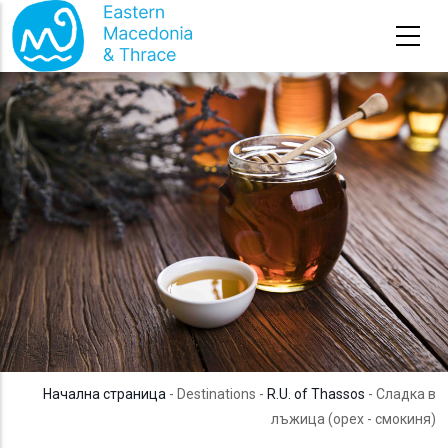
Премини към основното съдържание
Начална страница
- Destinations -
R.U. of Thassos
- Сладка в
лъжица (орех - смокиня)