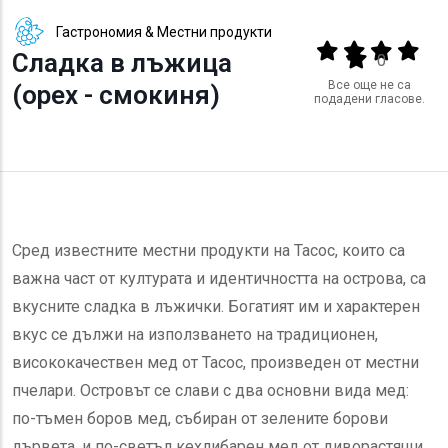
Гастрономия & Местни продукти
Output format
(star)
(star)
(star)
(star
Сладка в лъжица
(star)
0
Все още не са
(орех - смокиня)
подадени гласове.
Сред известните местни продукти на Тасос, които са
важна част от културата и идентичността на острова, са
вкусните сладка в лъжички. Богатият им и характерен
вкус се дължи на използването на традиционен,
висококачествен мед от Тасос, произведен от местни
пчелари. Островът се слави с два основни вида мед:
по-тъмен боров мед, събиран от зелените борови
дървета, и по-светъл кехлибарен мед от диворастящи