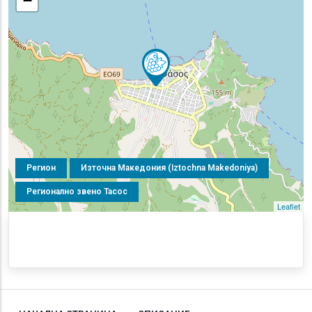
−
Регион
Източна Македония (Iztochna Makedoniya)
Регионално звено Тасос
Leaflet