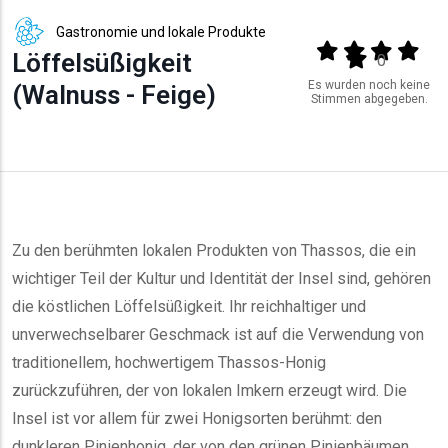
Gastronomie und lokale Produkte
Output format
(star)
(star)
(star)
(star
Löffelsüßigkeit
(star)
0
Es wurden noch keine
(Walnuss - Feige)
Stimmen abgegeben.
Zu den berühmten lokalen Produkten von Thassos, die ein
wichtiger Teil der Kultur und Identität der Insel sind, gehören
die köstlichen Löffelsüßigkeit. Ihr reichhaltiger und
unverwechselbarer Geschmack ist auf die Verwendung von
traditionellem, hochwertigem Thassos-Honig
zurückzuführen, der von lokalen Imkern erzeugt wird. Die
Insel ist vor allem für zwei Honigsorten berühmt: den
dunkleren Pinienhonig, der von den grünen Pinienbäumen