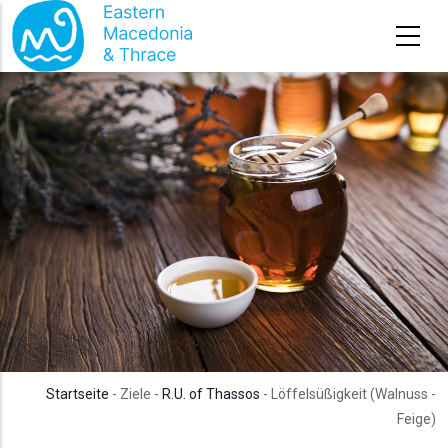
Direkt zum Inhalt
Startseite
- Ziele -
R.U. of Thassos
- Löffelsüßigkeit (Walnuss -
Feige)