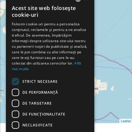
Acest site web folosește
ENGLISH
cookie-uri
GREEK
Folosim cookie-uri pentru a personaliza
conținutul, reclamele și pentru a ne analiza
FRENCH
traficul. De asemenea, împărtășim
BULGARIAN
informații despre utilizarea site-ului nostru
cu partenerii noștri de publicitate și analiză,
GERMAN
care le pot combina cu alte informații pe
care le-ați furnizat sau pe care le-au
ROMANIAN
colectat din utilizarea serviciilor lor.
Află
mai multe
TURKISH
STRICT NECESARE
DE PERFORMANȚĂ
DE TARGETARE
DE FUNCŢIONALITATE
Leaflet
NECLASIFICATE