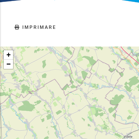
IMPRIMARE
+
−