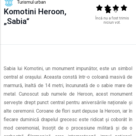
Turismul urban
Output format
(star)
(star)
(star)
(star
Komotini Heroon,
(star)
0
Încă nu a fost trimis
„Sabia“
niciun vot.
Sabia lui Komotini, un monument impunător, este un simbol
central al orașului. Aceasta constă într-o coloană masivă de
marmură, înaltă de 14 metri, încununată de o sabie mare de
metal. Cunoscut sub numele de Heroon, acest monument
servește drept punct central pentru aniversările naționale și
alte ceremonii. Coroane de flori sunt depuse la Heroon, iar în
fiecare duminică drapelul grecesc este ridicat și coborât în
mod ceremonial, însoțit de o procesiune militară și de o