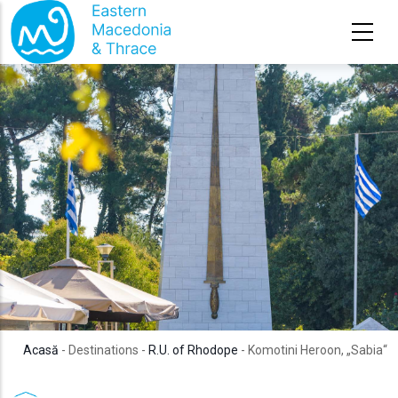
Sari la conținutul principal
Acasă
- Destinations -
R.U. of Rhodope
- Komotini Heroon, „Sabia“