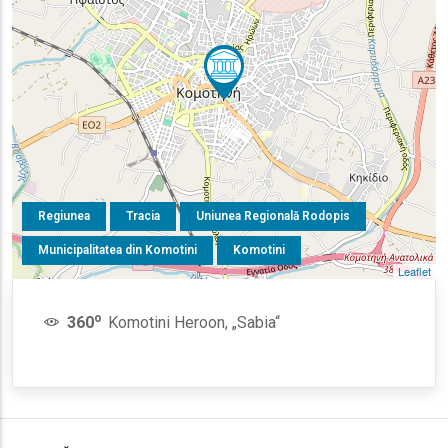
Regiunea
Tracia
Uniunea Regională Rodopis
Municipalitatea din Komotini
Komotini
Leaflet
o
360
Komotini Heroon, „Sabia“