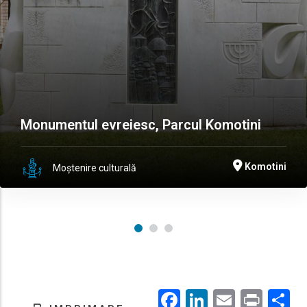
Monumentul evreiesc, Parcul Komotini
Komotini
Moștenire culturală
Facebook
LinkedIn
Email
Prin
.