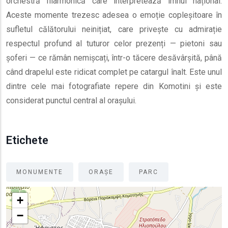
orchestră filarmonică care interpretează imnul național.
Aceste momente trezesc adesea o emoție copleșitoare în
sufletul călătorului neinițiat, care privește cu admirație
respectul profund al tuturor celor prezenți — pietoni sau
șoferi — ce rămân nemișcați, într-o tăcere desăvârșită, până
când drapelul este ridicat complet pe catargul înalt. Este unul
dintre cele mai fotografiate repere din Komotini și este
considerat punctul central al orașului.
Etichete
MONUMENTE
ORAȘE
PARC
+
−