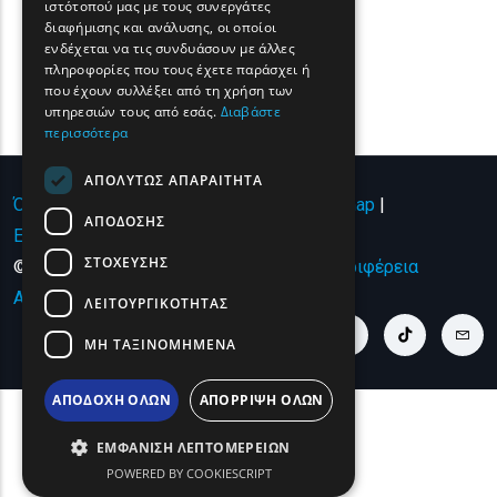
ιστότοπού μας με τους συνεργάτες
διαφήμισης και ανάλυσης, οι οποίοι
ROMANIAN
ενδέχεται να τις συνδυάσουν με άλλες
πληροφορίες που τους έχετε παράσχει ή
TURKISH
που έχουν συλλέξει από τη χρήση των
υπηρεσιών τους από εσάς.
Διαβάστε
περισσότερα
ΑΠΟΛΎΤΩΣ ΑΠΑΡΑΊΤΗΤΑ
Όροι χρήσης | Πολιτική Απορρήτου
|
Sitemap
|
ΑΠΌΔΟΣΗΣ
Επικοινωνία
ΣΤΌΧΕΥΣΗΣ
© Copyright 2024 - All Rights Reserved
Περιφέρεια
Ανατολικής Μακεδονίας και Θράκης
.
ΛΕΙΤΟΥΡΓΙΚΌΤΗΤΑΣ
youtube link
facebook link
twitter link
linkedin link
instagram link
tiktok link
cont
ΜΗ ΤΑΞΙΝΟΜΗΜΈΝΑ
ΑΠΟΔΟΧΉ ΌΛΩΝ
ΑΠΌΡΡΙΨΗ ΌΛΩΝ
ΕΜΦΆΝΙΣΗ ΛΕΠΤΟΜΕΡΕΙΏΝ
POWERED BY COOKIESCRIPT