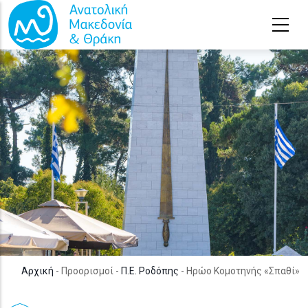
Παράκαμψη προς το κυρίως περιεχόμενο
Αρχική
- Προορισμοί -
Π.Ε. Ροδόπης
- Ηρώο Κομοτηνής «Σπαθί»