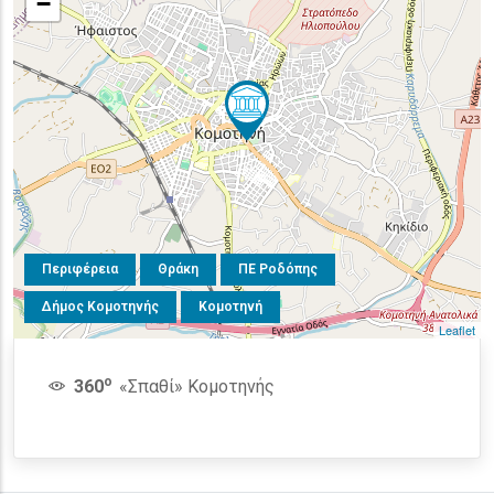
−
Περιφέρεια
Θράκη
ΠΕ Ροδόπης
Δήμος Κομοτηνής
Κομοτηνή
Leaflet
o
360
«Σπαθί» Κομοτηνής