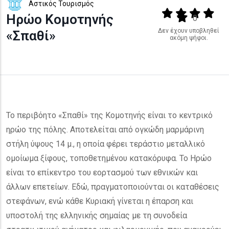
Αστικός Τουρισμός
Output format
(star)
(star)
(star)
(star
Ηρώο Κομοτηνής
(star)
0
Δεν έχουν υποβληθεί
«Σπαθί»
ακόμη ψήφοι.
Το περιβόητο «Σπαθί» της Κομοτηνής είναι το κεντρικό
ηρώο της πόλης. Αποτελείται από ογκώδη μαρμάρινη
στήλη ύψους 14 μ., η οποία φέρει τεράστιο μεταλλικό
ομοίωμα ξίφους, τοποθετημένου κατακόρυφα. Το Ηρώο
είναι το επίκεντρο του εορτασμού των εθνικών και
άλλων επετείων. Εδώ, πραγματοποιούνται οι καταθέσεις
στεφάνων, ενώ κάθε Κυριακή γίνεται η έπαρση και
υποστολή της ελληνικής σημαίας με τη συνοδεία