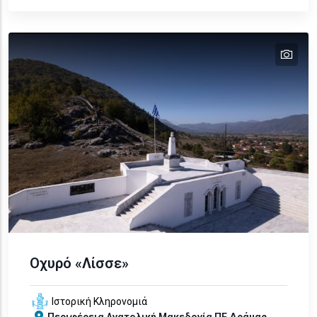
tex
Οχυρό «Λίσσε»
Ιστορική Κληρονομιά
Περιφέρεια
Ανατολική Μακεδονία
ΠΕ Δράμας