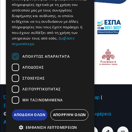
πληροφορίες σχετικά με τη χρήση του
GERMAN
ιστότοπού μας με τους συνεργάτες
διαφήμισης και ανάλυσης, οι οποίοι
ROMANIAN
ενδέχεται να τις συνδυάσουν με άλλες
πληροφορίες που τους έχετε παράσχει ή
TURKISH
που έχουν συλλέξει από τη χρήση των
υπηρεσιών τους από εσάς.
Διαβάστε
περισσότερα
ΑΠΟΛΎΤΩΣ ΑΠΑΡΑΊΤΗΤΑ
ΑΠΌΔΟΣΗΣ
ΣΤΌΧΕΥΣΗΣ
ΛΕΙΤΟΥΡΓΙΚΌΤΗΤΑΣ
Όροι χρήσης | Πολιτική Απορρήτου
|
Sitemap
|
ΜΗ ΤΑΞΙΝΟΜΗΜΈΝΑ
Επικοινωνία
© Copyright 2024 - All Rights Reserved
Περιφέρεια
ΑΠΟΔΟΧΉ ΌΛΩΝ
ΑΠΌΡΡΙΨΗ ΌΛΩΝ
Ανατολικής Μακεδονίας και Θράκης
.
ΕΜΦΆΝΙΣΗ ΛΕΠΤΟΜΕΡΕΙΏΝ
youtube link
facebook link
twitter link
linkedin link
instagram link
tiktok link
cont