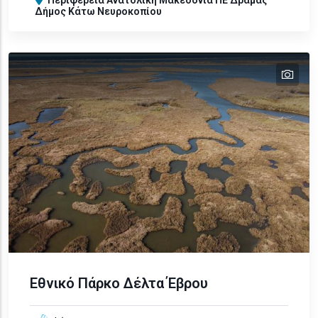
Δήμος Κάτω Νευροκοπίου
tex
text
text
text
Εθνικό Πάρκο Δέλτα Έβρου