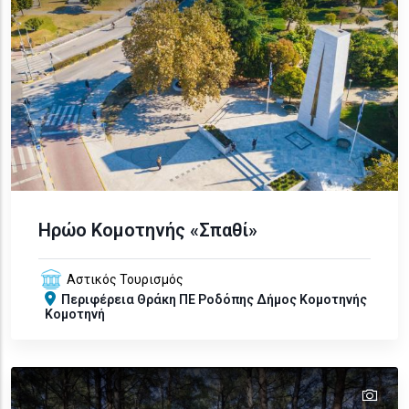
Ηρώο Κομοτηνής «Σπαθί»
Αστικός Τουρισμός
Περιφέρεια
Θράκη
ΠΕ Ροδόπης
Δήμος Κομοτηνής
Κομοτηνή
tex
text
text
text
text
text
text
text
text
text