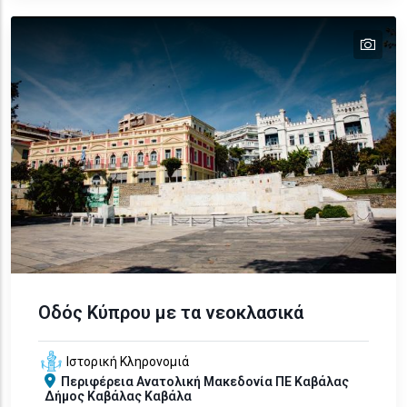
tex
text
text
text
Οδός Κύπρου με τα νεοκλασικά
Ιστορική Κληρονομιά
Περιφέρεια
Ανατολική Μακεδονία
ΠΕ Καβάλας
Δήμος Καβάλας
Καβάλα