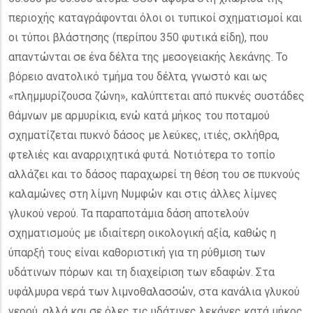
περιοχής καταγράφονται όλοι οι τυπικοί σχηματισμοί και
οι τύποι βλάστησης (περίπου 350 φυτικά είδη), που
απαντώνται σε ένα δέλτα της μεσογειακής λεκάνης. Το
βόρειο ανατολικό τμήμα του δέλτα, γνωστό και ως
«πλημμυρίζουσα ζώνη», καλύπτεται από πυκνές συστάδες
θάμνων με αρμυρίκια, ενώ κατά μήκος του ποταμού
σχηματίζεται πυκνό δάσος με λεύκες, ιτιές, σκλήθρα,
φτελιές και αναρριχητικά φυτά. Νοτιότερα το τοπίο
αλλάζει και το δάσος παραχωρεί τη θέση του σε πυκνούς
καλαμώνες στη λίμνη Νυμφών και στις άλλες λίμνες
γλυκού νερού. Τα παραποτάμια δάση αποτελούν
σχηματισμούς με ιδιαίτερη οικολογική αξία, καθώς η
ύπαρξή τους είναι καθοριστική για τη ρύθμιση των
υδάτινων πόρων και τη διαχείριση των εδαφών. Στα
υφάλμυρα νερά των λιμνοθαλασσών, στα κανάλια γλυκού
νερού, αλλά και σε όλες τις υδάτινες λεκάνες κατά μήκος