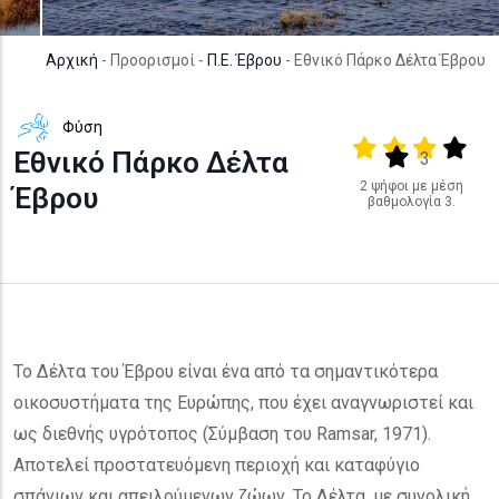
Αρχική
- Προορισμοί -
Π.Ε. Έβρου
- Εθνικό Πάρκο Δέλτα Έβρου
Φύση
Output format
(star)
(star)
(star)
(star
Εθνικό Πάρκο Δέλτα
(star)
3
2 ψήφοι με μέση
Έβρου
βαθμολογία 3.
Το Δέλτα του Έβρου είναι ένα από τα σημαντικότερα
οικοσυστήματα της Ευρώπης, που έχει αναγνωριστεί και
ως διεθνής υγρότοπος (Σύμβαση του Ramsar, 1971).
Αποτελεί προστατευόμενη περιοχή και καταφύγιο
σπάνιων και απειλούμενων ζώων. Το Δέλτα, με συνολική