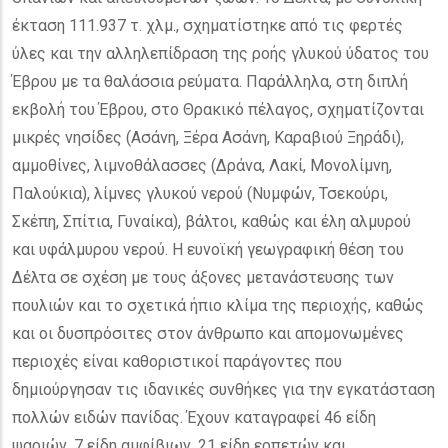
έκταση 111.937 τ. χλμ., σχηματίστηκε από τις φερτές
ύλες και την αλληλεπίδραση της ροής γλυκού ύδατος του
Έβρου με τα θαλάσσια ρεύματα. Παράλληλα, στη διπλή
εκβολή του Έβρου, στο Θρακικό πέλαγος, σχηματίζονται
μικρές νησίδες (Ασάνη, Ξέρα Ασάνη, Καραβιού Ξηράδι),
αμμοθίνες, λιμνοθάλασσες (Δράνα, Λακί, Μονολίμνη,
Παλούκια), λίμνες γλυκού νερού (Νυμφών, Τσεκούρι,
Σκέπη, Σπίτια, Γυναίκα), βάλτοι, καθώς και έλη αλμυρού
και υφάλμυρου νερού. Η ευνοϊκή γεωγραφική θέση του
Δέλτα σε σχέση με τους άξονες μετανάστευσης των
πουλιών και το σχετικά ήπιο κλίμα της περιοχής, καθώς
και οι δυσπρόσιτες στον άνθρωπο και απομονωμένες
περιοχές είναι καθοριστικοί παράγοντες που
δημιούργησαν τις ιδανικές συνθήκες για την εγκατάσταση
πολλών ειδών πανίδας. Έχουν καταγραφεί 46 είδη
ψαριών, 7 είδη αμφίβιων, 21 είδη ερπετών και