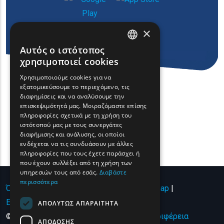
×
Αυτός ο ιστότοπος
ENGLISH
χρησιμοποιεί cookies
GREEK
Χρησιμοποιούμε cookies για να
εξατομικεύσουμε το περιεχόμενο, τις
FRENCH
διαφημίσεις και να αναλύσουμε την
BULGARIAN
επισκεψιμότητά μας. Μοιραζόμαστε επίσης
πληροφορίες σχετικά με τη χρήση του
GERMAN
ιστότοπού μας με τους συνεργάτες
διαφήμισης και ανάλυσης, οι οποίοι
ROMANIAN
ενδέχεται να τις συνδυάσουν με άλλες
πληροφορίες που τους έχετε παράσχει ή
TURKISH
που έχουν συλλέξει από τη χρήση των
υπηρεσιών τους από εσάς.
Διαβάστε
περισσότερα
Όροι χρήσης | Πολιτική Απορρήτου
|
Sitemap
|
Επικοινωνία
ΑΠΟΛΎΤΩΣ ΑΠΑΡΑΊΤΗΤΑ
© Copyright 2024 - All Rights Reserved
Περιφέρεια
ΑΠΌΔΟΣΗΣ