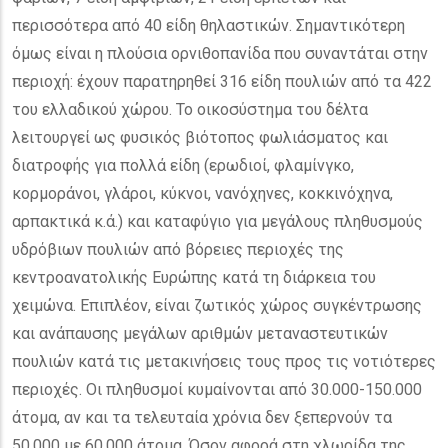
περισσότερα από 40 είδη θηλαστικών. Σημαντικότερη
όμως είναι η πλούσια ορνιθοπανίδα που συναντάται στην
περιοχή: έχουν παρατηρηθεί 316 είδη πουλιών από τα 422
του ελλαδικού χώρου. Το οικοσύστημα του δέλτα
λειτουργεί ως φυσικός βιότοπος φωλιάσματος και
διατροφής για πολλά είδη (ερωδιοί, φλαμίνγκο,
κορμοράνοι, γλάροι, κύκνοι, νανόχηνες, κοκκινόχηνα,
αρπακτικά κ.ά.) και καταφύγιο για μεγάλους πληθυσμούς
υδρόβιων πουλιών από βόρειες περιοχές της
κεντροανατολικής Ευρώπης κατά τη διάρκεια του
χειμώνα. Επιπλέον, είναι ζωτικός χώρος συγκέντρωσης
και ανάπαυσης μεγάλων αριθμών μεταναστευτικών
πουλιών κατά τις μετακινήσεις τους προς τις νοτιότερες
περιοχές. Οι πληθυσμοί κυμαίνονται από 30.000-150.000
άτομα, αν και τα τελευταία χρόνια δεν ξεπερνούν τα
50.000 με 60.000 άτομα. Όσον αφορά στη χλωρίδα της