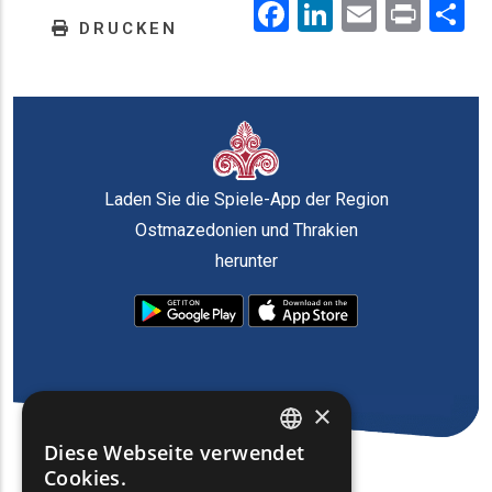
Facebook
LinkedIn
Email
Prin
.
DRUCKEN
Laden Sie die Spiele-App der Region
Ostmazedonien und Thrakien
herunter
×
Diese Webseite verwendet
ENGLISH
Cookies.