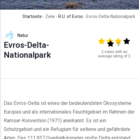
Startseite
- Ziele -
R.U. of Evros
- Evros-Delta-Nationalpark
Natur
Output format
(star)
(star)
(star)
(star
Evros-Delta-
(star)
3
2 votes with an
Nationalpark
average rating of 3.
Das Evros-Delta ist eines der bedeutendsten Ökosysteme
Europas und als internationales Feuchtgebiet im Rahmen der
Ramsar-Konvention (1971) anerkannt. Es ist ein
Schutzgebiet und ein Refugium für seltene und gefährdete
Arten. Das 111.937 Quadratkilometer große Delta entstand