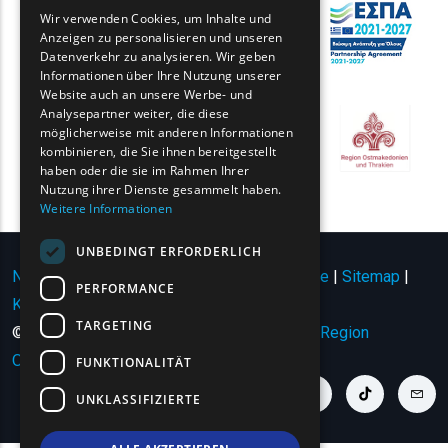
GREEK
Wir verwenden Cookies, um Inhalte und
Anzeigen zu personalisieren und unseren
FRENCH
Datenverkehr zu analysieren. Wir geben
BULGARIAN
Informationen über Ihre Nutzung unserer
Website auch an unsere Werbe- und
GERMAN
Analysepartner weiter, die diese
möglicherweise mit anderen Informationen
ROMANIAN
kombinieren, die Sie ihnen bereitgestellt
haben oder die sie im Rahmen Ihrer
TURKISH
Nutzung ihrer Dienste gesammelt haben.
Weitere Informationen
UNBEDINGT ERFORDERLICH
Nutzungsbedingungen | Datenschutzrichtlinie
|
Sitemap
|
PERFORMANCE
Kontakt
TARGETING
© Copyright 2024 - Alle Rechte vorbehalten
Region
Ostmazedonien und Thrakien
.
FUNKTIONALITÄT
youtube link
facebook link
twitter link
linkedin link
instagram link
tiktok link
cont
UNKLASSIFIZIERTE