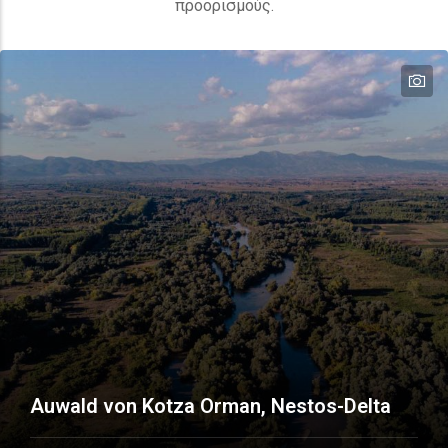
προορισμούς.
te
te
te
te
Auwald von Kotza Orman, Nestos-Delta