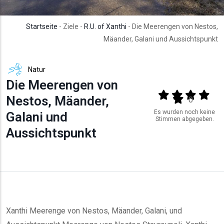
Startseite
- Ziele -
R.U. of Xanthi
- Die Meerengen von Nestos,
Mäander, Galani und Aussichtspunkt
Natur
Die Meerengen von
Output format
(star)
(star)
(star)
(star
Nestos, Mäander,
(star)
0
Es wurden noch keine
Galani und
Stimmen abgegeben.
Aussichtspunkt
Xanthi Meerenge von Nestos, Mäander, Galani, und