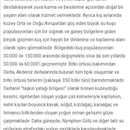
destekleyerek yuva kurma ve beslenme açısından doğal bir
yaşam alanı olarak hizmet vermektedir. Ayrıca kış aylarında
kuzey Orta ve Doğu Avrupa'dan göç eden büyük su kuşu
popülasyonları için bir sığınak ve güney bölgelere giden
birçok göçmen kuş için hayati bir dinlenme ve toplanma alanı
olarak işlev görmektedir. Bölgedeki kuş popülasyonları
30.000 ile 150.000 arasında değişmekte olsa da son yıllarda
50.000 ila 60.000'i geçmemiştir. Bitki örtüsü bakımından
Delta, Akdeniz deltalarında bulunan tüm tipik oluşumlar ve
bitki örtüsü türlerini (yaklaşık 350 bitki türü) barındırmaktadır.
Deltanın “taşkın yatağı bölgesi” olarak bilinen kuzeydoğu
kesimi, ılgınlardan oluşan yoğun çalı kümeleriyle kaplıyken,
nehir kıyıları boyunca kavak, söğüt, kızılağaç, karaağaç ve
tırmanıcı bitkilerden oluşan yoğun orman gelişimi göze
çarpmaktadır. Daha güneyde, Nymphon Gölü ve diğer tatlı su
göllerinin etrafındaki yoğun sazlıklarla karşılaşılmaktadır.