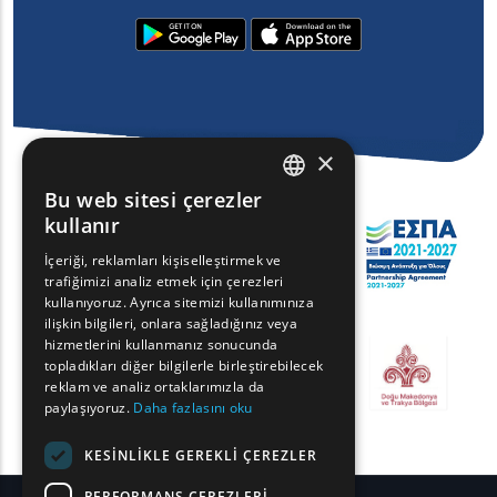
×
Bu web sitesi çerezler
ENGLISH
kullanır
GREEK
İçeriği, reklamları kişiselleştirmek ve
trafiğimizi analiz etmek için çerezleri
FRENCH
kullanıyoruz. Ayrıca sitemizi kullanımınıza
BULGARIAN
ilişkin bilgileri, onlara sağladığınız veya
hizmetlerini kullanmanız sonucunda
GERMAN
topladıkları diğer bilgilerle birleştirebilecek
reklam ve analiz ortaklarımızla da
ROMANIAN
paylaşıyoruz.
Daha fazlasını oku
TURKISH
KESINLIKLE GEREKLI ÇEREZLER
PERFORMANS ÇEREZLERI