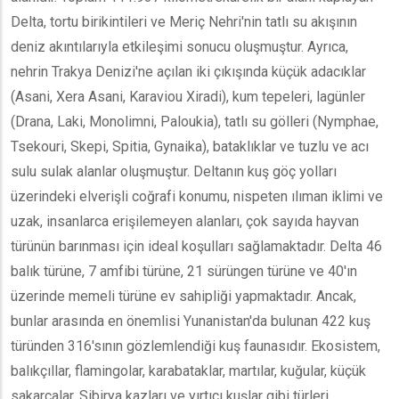
Delta, tortu birikintileri ve Meriç Nehri'nin tatlı su akışının
deniz akıntılarıyla etkileşimi sonucu oluşmuştur. Ayrıca,
nehrin Trakya Denizi'ne açılan iki çıkışında küçük adacıklar
(Asani, Xera Asani, Karaviou Xiradi), kum tepeleri, lagünler
(Drana, Laki, Monolimni, Paloukia), tatlı su gölleri (Nymphae,
Tsekouri, Skepi, Spitia, Gynaika), bataklıklar ve tuzlu ve acı
sulu sulak alanlar oluşmuştur. Deltanın kuş göç yolları
üzerindeki elverişli coğrafi konumu, nispeten ılıman iklimi ve
uzak, insanlarca erişilemeyen alanları, çok sayıda hayvan
türünün barınması için ideal koşulları sağlamaktadır. Delta 46
balık türüne, 7 amfibi türüne, 21 sürüngen türüne ve 40'ın
üzerinde memeli türüne ev sahipliği yapmaktadır. Ancak,
bunlar arasında en önemlisi Yunanistan'da bulunan 422 kuş
türünden 316'sının gözlemlendiği kuş faunasıdır. Ekosistem,
balıkçıllar, flamingolar, karabataklar, martılar, kuğular, küçük
sakarcalar, Sibirya kazları ve yırtıcı kuşlar gibi türleri