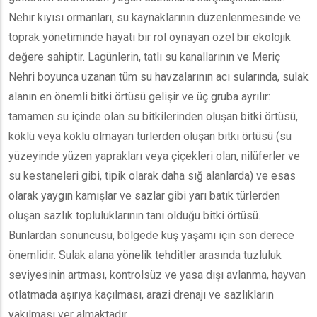
Nehir kıyısı ormanları, su kaynaklarının düzenlenmesinde ve
toprak yönetiminde hayati bir rol oynayan özel bir ekolojik
değere sahiptir. Lagünlerin, tatlı su kanallarının ve Meriç
Nehri boyunca uzanan tüm su havzalarının acı sularında, sulak
alanın en önemli bitki örtüsü gelişir ve üç gruba ayrılır:
tamamen su içinde olan su bitkilerinden oluşan bitki örtüsü,
köklü veya köklü olmayan türlerden oluşan bitki örtüsü (su
yüzeyinde yüzen yaprakları veya çiçekleri olan, nilüferler ve
su kestaneleri gibi, tipik olarak daha sığ alanlarda) ve esas
olarak yaygın kamışlar ve sazlar gibi yarı batık türlerden
oluşan sazlık topluluklarının tanı olduğu bitki örtüsü.
Bunlardan sonuncusu, bölgede kuş yaşamı için son derece
önemlidir. Sulak alana yönelik tehditler arasında tuzluluk
seviyesinin artması, kontrolsüz ve yasa dışı avlanma, hayvan
otlatmada aşırıya kaçılması, arazi drenajı ve sazlıkların
yakılması yer almaktadır.