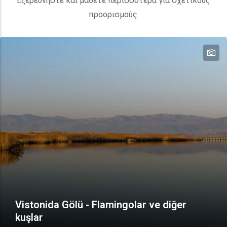
Εξερευνήστε και μάθετε περισσότερα για σχετικούς
προορισμούς.
te
Vistonida Gölü - Flamingolar ve diğer
kuşlar