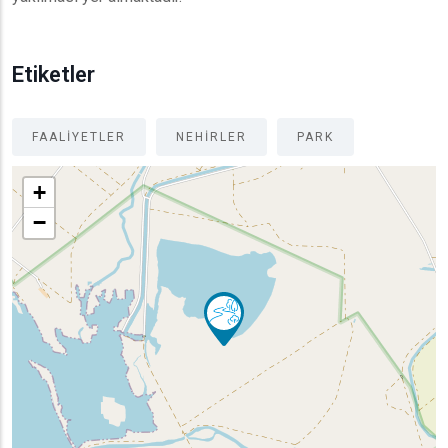
Etiketler
FAALIYETLER
NEHIRLER
PARK
+
−