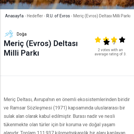
Anasayfa
- Hedefler -
R.U. of Evros
- Meriç (Evros) Deltası Milli Parkı
Doğa
Output format
(star)
(star)
(star)
(star
Meriç (Evros) Deltası
(star)
3
2 votes with an
Milli Parkı
average rating of 3.
Meriç Deltası, Avrupa'nın en önemli ekosistemlerinden biridir
ve Ramsar Sözleşmesi (1971) kapsamında uluslararası bir
sulak alan olarak kabul edilmiştir. Burası nadir ve nesli
tükenmekte olan türler için bir koruma ve doğal yaşam
alanıdır. Toplam 111.937 kilometrekarelik bir alanı kaplayan