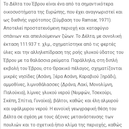
Το Δέλτα του Έβρου είναι ένα από τα σημαντικότερα
οικοσυστήματα της Ευρώπης, που έχει αναγνωριστεί και
ως διεθνής υγρότοπος (Σύμβαση του Ramsar, 1971).
Αποτελεί προστατευόμενη περιοχή και καταφύγιο
σπάνιων και απειλούμενων ζώων. Το Δέλτα, με συνολική
έκταση 111.937 τ. χλμ., σχηματίστηκε από τις φερτές
ύλες και την αλληλεπίδραση της ροής γλυκού ύδατος του
Έβρου με τα θαλάσσια ρεύματα. Παράλληλα, στη διπλή
εκβολή του Έβρου, στο Θρακικό πέλαγος, σχηματίζονται
μικρές νησίδες (Ασάνη, Ξέρα Ασάνη, Καραβιού Ξηράδι),
αμμοθίνες, λιμνοθάλασσες (Δράνα, Λακί, Μονολίμνη,
Παλούκια), λίμνες γλυκού νερού (Νυμφών, Τσεκούρι,
Σκέπη, Σπίτια, Γυναίκα), βάλτοι, καθώς και έλη αλμυρού
και υφάλμυρου νερού. Η ευνοϊκή γεωγραφική θέση του
Δέλτα σε σχέση με τους άξονες μετανάστευσης των
πουλιών και το σχετικά ήπιο κλίμα της περιοχής, καθώς