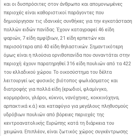
και οι δυσπρόσιτες στον άνθρωπο και απομονωμένες
περιοχές είναι καθοριστικοί παράγοντες που
δημιούργησαν τις ιδανικές συνθήκες για την εγκατάσταση
πολλών ειδών πανίδας. Έχουν καταγραφεί 46 είδη
ψαριών, 7 είδη αμφίβιων, 21 είδη ερπετών και
περισσότερα από 40 είδη θηλαστικών. Σημαντικότερη
όμως είναι η πλούσια ορνιθοπανίδα που συναντάται στην
περιοχή: έχουν παρατηρηθεί 316 είδη πουλιών από τα 422
του ελλαδικού χώρου. Το οικοσύστημα του δέλτα
λειτουργεί ως φυσικός βιότοπος φωλιάσματος και
διατροφής για πολλά είδη (ερωδιοί, φλαμίνγκο,
κορμοράνοι, γλάροι, κύκνοι, νανόχηνες, κοκκινόχηνα,
αρπακτικά κ.ά.) και καταφύγιο για μεγάλους πληθυσμούς
υδρόβιων πουλιών από βόρειες περιοχές της
κεντροανατολικής Ευρώπης κατά τη διάρκεια του
χειμώνα. Επιπλέον, είναι ζωτικός χώρος συγκέντρωσης