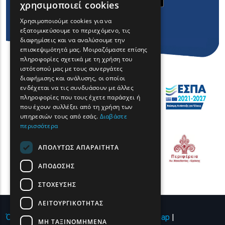
χρησιμοποιεί cookies
GREEK
Χρησιμοποιούμε cookies για να
εξατομικεύσουμε το περιεχόμενο, τις
FRENCH
διαφημίσεις και να αναλύσουμε την
BULGARIAN
επισκεψιμότητά μας. Μοιραζόμαστε επίσης
πληροφορίες σχετικά με τη χρήση του
GERMAN
ιστότοπού μας με τους συνεργάτες
διαφήμισης και ανάλυσης, οι οποίοι
ROMANIAN
ενδέχεται να τις συνδυάσουν με άλλες
πληροφορίες που τους έχετε παράσχει ή
TURKISH
που έχουν συλλέξει από τη χρήση των
υπηρεσιών τους από εσάς.
Διαβάστε
περισσότερα
ΑΠΟΛΎΤΩΣ ΑΠΑΡΑΊΤΗΤΑ
ΑΠΌΔΟΣΗΣ
ΣΤΌΧΕΥΣΗΣ
ΛΕΙΤΟΥΡΓΙΚΌΤΗΤΑΣ
Όροι χρήσης | Πολιτική Απορρήτου
|
Sitemap
|
ΜΗ ΤΑΞΙΝΟΜΗΜΈΝΑ