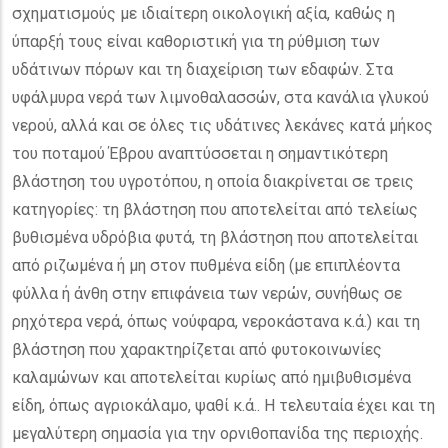
σχηματισμούς με ιδιαίτερη οικολογική αξία, καθώς η
ύπαρξή τους είναι καθοριστική για τη ρύθμιση των
υδάτινων πόρων και τη διαχείριση των εδαφών. Στα
υφάλμυρα νερά των λιμνοθαλασσών, στα κανάλια γλυκού
νερού, αλλά και σε όλες τις υδάτινες λεκάνες κατά μήκος
του ποταμού Έβρου αναπτύσσεται η σημαντικότερη
βλάστηση του υγροτόπου, η οποία διακρίνεται σε τρεις
κατηγορίες: τη βλάστηση που αποτελείται από τελείως
βυθισμένα υδρόβια φυτά, τη βλάστηση που αποτελείται
από ριζωμένα ή μη στον πυθμένα είδη (με επιπλέοντα
φύλλα ή άνθη στην επιφάνεια των νερών, συνήθως σε
ρηχότερα νερά, όπως νούφαρα, νεροκάστανα κ.ά.) και τη
βλάστηση που χαρακτηρίζεται από φυτοκοινωνίες
καλαμώνων και αποτελείται κυρίως από ημιβυθισμένα
είδη, όπως αγριοκάλαμο, ψαθί κ.ά.. Η τελευταία έχει και τη
μεγαλύτερη σημασία για την ορνιθοπανίδα της περιοχής.