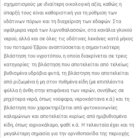
σχηματισμούς με ιδιαίτερη οικολογική αξία, καθώς η
ύπαρξή τους είναι καθοριστική για τη ρύθμιση των
υδάτινων πόρων και τη διαχείριση των εδαφών. Στα
υφάλμυρα νερά των λιμνοθαλασσών, στα κανάλια γλυκού
νερού, αλλά και σε όλες τις υδάτινες λεκάνες κατά μήκος
του ποταμού Έβρου αναπτύσσεται η σημαντικότερη
βλάστηση του υγροτόπου, η οποία διακρίνεται σε τρεις
κατηγορίες: τη βλάστηση που αποτελείται από τελείως
βυθισμένα υδρόβια φυτά, τη βλάστηση που αποτελείται
από ριζωμένα ή μη στον πυθμένα είδη (με επιπλέοντα
φύλλα ή άνθη στην επιφάνεια των νερών, συνήθως σε
ρηχότερα νερά, όπως νούφαρα, νεροκάστανα κ.ά.) και τη
βλάστηση που χαρακτηρίζεται από φυτοκοινωνίες
καλαμώνων και αποτελείται κυρίως από ημιβυθισμένα
είδη, όπως αγριοκάλαμο, ψαθί κ.ά.. Η τελευταία έχει και τη
μεγαλύτερη σημασία για την ορνιθοπανίδα της περιοχής.