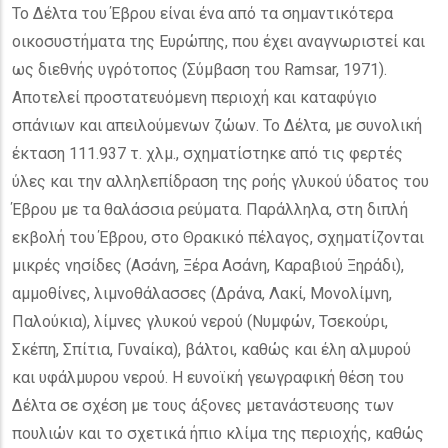
Το Δέλτα του Έβρου είναι ένα από τα σημαντικότερα
οικοσυστήματα της Ευρώπης, που έχει αναγνωριστεί και
ως διεθνής υγρότοπος (Σύμβαση του Ramsar, 1971).
Αποτελεί προστατευόμενη περιοχή και καταφύγιο
σπάνιων και απειλούμενων ζώων. Το Δέλτα, με συνολική
έκταση 111.937 τ. χλμ., σχηματίστηκε από τις φερτές
ύλες και την αλληλεπίδραση της ροής γλυκού ύδατος του
Έβρου με τα θαλάσσια ρεύματα. Παράλληλα, στη διπλή
εκβολή του Έβρου, στο Θρακικό πέλαγος, σχηματίζονται
μικρές νησίδες (Ασάνη, Ξέρα Ασάνη, Καραβιού Ξηράδι),
αμμοθίνες, λιμνοθάλασσες (Δράνα, Λακί, Μονολίμνη,
Παλούκια), λίμνες γλυκού νερού (Νυμφών, Τσεκούρι,
Σκέπη, Σπίτια, Γυναίκα), βάλτοι, καθώς και έλη αλμυρού
και υφάλμυρου νερού. Η ευνοϊκή γεωγραφική θέση του
Δέλτα σε σχέση με τους άξονες μετανάστευσης των
πουλιών και το σχετικά ήπιο κλίμα της περιοχής, καθώς