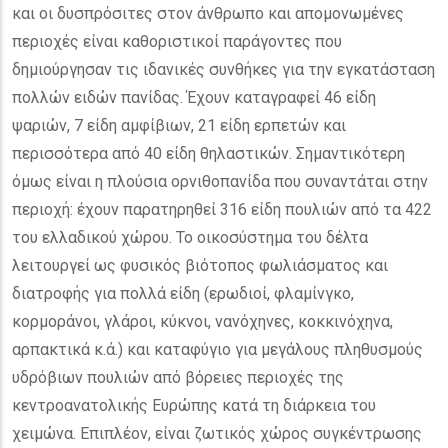
και οι δυσπρόσιτες στον άνθρωπο και απομονωμένες
περιοχές είναι καθοριστικοί παράγοντες που
δημιούργησαν τις ιδανικές συνθήκες για την εγκατάσταση
πολλών ειδών πανίδας. Έχουν καταγραφεί 46 είδη
ψαριών, 7 είδη αμφίβιων, 21 είδη ερπετών και
περισσότερα από 40 είδη θηλαστικών. Σημαντικότερη
όμως είναι η πλούσια ορνιθοπανίδα που συναντάται στην
περιοχή: έχουν παρατηρηθεί 316 είδη πουλιών από τα 422
του ελλαδικού χώρου. Το οικοσύστημα του δέλτα
λειτουργεί ως φυσικός βιότοπος φωλιάσματος και
διατροφής για πολλά είδη (ερωδιοί, φλαμίνγκο,
κορμοράνοι, γλάροι, κύκνοι, νανόχηνες, κοκκινόχηνα,
αρπακτικά κ.ά.) και καταφύγιο για μεγάλους πληθυσμούς
υδρόβιων πουλιών από βόρειες περιοχές της
κεντροανατολικής Ευρώπης κατά τη διάρκεια του
χειμώνα. Επιπλέον, είναι ζωτικός χώρος συγκέντρωσης