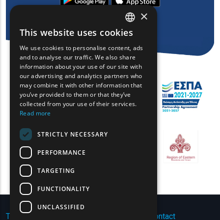
×
This website uses cookies
ENGLISH
We use cookies to personalise content, ads
GREEK
and to analyse our traffic. We also share
information about your use of our site with
FRENCH
our advertising and analytics partners who
may combine it with other information that
BULGARIAN
you’ve provided to them or that they’ve
GERMAN
collected from your use of their services.
Read more
ROMANIAN
STRICTLY NECESSARY
TURKISH
PERFORMANCE
TARGETING
FUNCTIONALITY
UNCLASSIFIED
Terms of Use | Privacy Policy
|
Sitemap
|
Contact