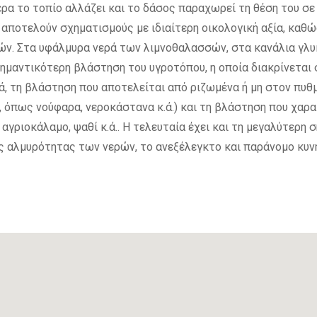
ερα το τοπίο αλλάζει και το δάσος παραχωρεί τη θέση του σ
αποτελούν σχηματισμούς με ιδιαίτερη οικολογική αξία, καθώς
ν. Στα υφάλμυρα νερά των λιμνοθαλασσών, στα κανάλια γλυκο
μαντικότερη βλάστηση του υγροτόπου, η οποία διακρίνεται 
, τη βλάστηση που αποτελείται από ριζωμένα ή μη στον πυθμ
, όπως νούφαρα, νεροκάστανα κ.ά.) και τη βλάστηση που χα
αγριοκάλαμο, ψαθί κ.ά.. Η τελευταία έχει και τη μεγαλύτερη σ
ς αλμυρότητας των νερών, το ανεξέλεγκτο και παράνομο κυνήγ