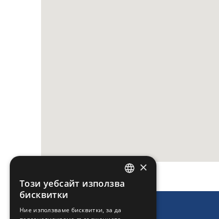
×
Този уебсайт използва
ENGLISH
бисквитки
GREEK
Ние използваме бисквитки, за да