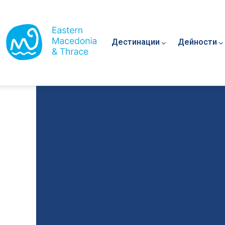
Main navigation
Премини към основното съдържание
Дестинации
Дейности