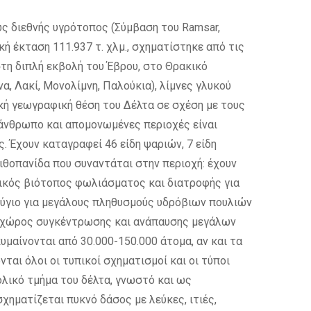
ως διεθνής υγρότοπος (Σύμβαση του Ramsar,
ή έκταση 111.937 τ. χλμ., σχηματίστηκε από τις
τη διπλή εκβολή του Έβρου, στο Θρακικό
α, Λακί, Μονολίμνη, Παλούκια), λίμνες γλυκού
οϊκή γεωγραφική θέση του Δέλτα σε σχέση με τους
 άνθρωπο και απομονωμένες περιοχές είναι
 Έχουν καταγραφεί 46 είδη ψαριών, 7 είδη
ιθοπανίδα που συναντάται στην περιοχή: έχουν
σικός βιότοπος φωλιάσματος και διατροφής για
ταφύγιο για μεγάλους πληθυσμούς υδρόβιων πουλιών
ός χώρος συγκέντρωσης και ανάπαυσης μεγάλων
μαίνονται από 30.000-150.000 άτομα, αν και τα
αι όλοι οι τυπικοί σχηματισμοί και οι τύποι
ολικό τμήμα του δέλτα, γνωστό και ως
ηματίζεται πυκνό δάσος με λεύκες, ιτιές,