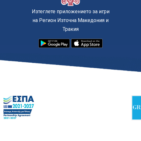
Изтеглете приложението за игри
на Регион Източна Македония и
Тракия