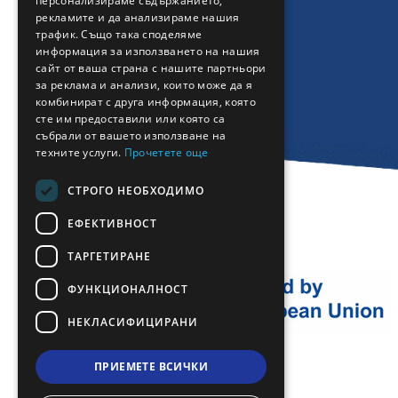
персонализираме съдържанието,
FRENCH
рекламите и да анализираме нашия
BULGARIAN
трафик. Също така споделяме
информация за използването на нашия
GERMAN
сайт от ваша страна с нашите партньори
за реклама и анализи, които може да я
ROMANIAN
комбинират с друга информация, която
сте им предоставили или която са
TURKISH
събрали от вашето използване на
техните услуги.
Прочетете още
СТРОГО НЕОБХОДИМО
ЕФЕКТИВНОСТ
ТАРГЕТИРАНЕ
ФУНКЦИОНАЛНОСТ
НЕКЛАСИФИЦИРАНИ
ПРИЕМЕТЕ ВСИЧКИ