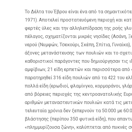
Το Δέλτα του Έβρου είναι ένα από τα σημαντικότ
1971). Αποτελεί προστατευόμενη περιοχή και κατ
φερτές ύλες και την αλληλεπίδραση της ροής γλυ
πέλαγος, σχηματίζονται μικρές νησίδες (Ασάνη, Ξ
νερού (Νυμφών, Τσεκούρι, Σκέπη, Σπίτια, Γυναίκα
άξονες μετανάστευσης των πουλιών και το σχετι
καθοριστικοί παράγοντες που δημιούργησαν τις ι
αμφίβιων, 21 είδη ερπετών και περισσότερα από 
παρατηρηθεί 316 είδη πουλιών από τα 422 του ε
πολλά είδη (ερωδιοί, φλαμίνγκο, κορμοράνοι, γλά
από βόρειες περιοχές της κεντροανατολικής Ευρ
αριθμών μεταναστευτικών πουλιών κατά τις μετακ
τελευταία χρόνια δεν ξεπερνούν τα 50.000 με 60.
βλάστησης (περίπου 350 φυτικά είδη), που απαντ
«πλημμυρίζουσα ζώνη», καλύπτεται από πυκνές συ