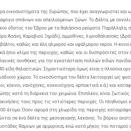
ερα οικοσυστήματα της Ευρώπης, που έχει αναγνωριστεί και 
αφύγιο σπάνιων και απειλούμενων ζώων. Το Δέλτα, με συνολικ
κού ύδατος του Έβρου με τα θαλάσσια ρεύματα. Παράλληλα, σ
έρα Ασάνη, Καραβιού Ξηράδι), αμμοθίνες, λιμνοθάλασσες (Δράν
), βάλτοι, καθώς και έλη αλμυρού και υφάλμυρου νερού. Η ευν
κά ήπιο κλίμα της περιοχής, καθώς και οι δυσπρόσιτες στον
δανικές συνθήκες για την εγκατάσταση πολλών ειδών πανίδας.
40 είδη θηλαστικών. Σημαντικότερη όμως είναι η πλούσια ορν
λλαδικού χώρου. Το οικοσύστημα του δέλτα λειτουργεί ως φυ
ροι, κύκνοι, νανόχηνες, κοκκινόχηνα, αρπακτικά κ.ά.) και κα
ώπης κατά τη διάρκεια του χειμώνα. Επιπλέον, είναι ζωτικ
ινήσεις τους προς τις νοτιότερες περιοχές. Οι πληθυσμοί κυ
000 άτομα. Όσον αφορά στη χλωρίδα της περιοχής καταγράφοντ
ώνται σε ένα δέλτα της μεσογειακής λεκάνης. Το βόρειο ανατ
στάδες θάμνων με αρμυρίκια, ενώ κατά μήκος του ποταμού σχ