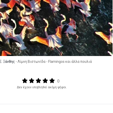
Ε. Ξάνθης
- Λίμνη Βιστωνίδα - Flamingos και άλλα πουλιά
Output format
(star)
(star)
(star)
(star)
(star)
0
Δεν έχουν υποβληθεί ακόμη ψήφοι.