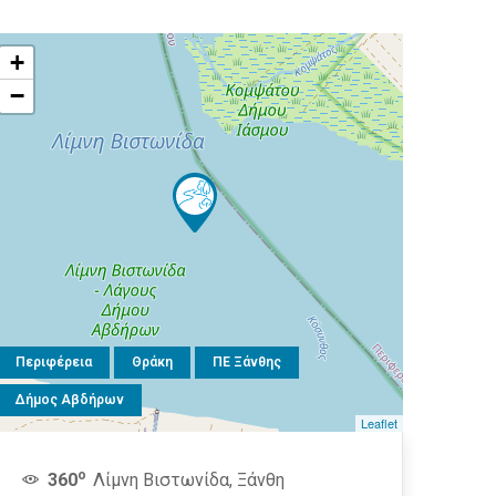
+
−
Περιφέρεια
Θράκη
ΠΕ Ξάνθης
Δήμος Αβδήρων
Leaflet
o
360
Λίμνη Βιστωνίδα, Ξάνθη