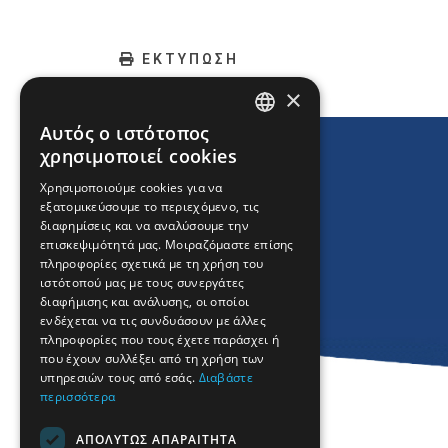
ΕΚΤΥΠΩΣΗ
×
Αυτός ο ιστότοπος
ENGLISH
χρησιμοποιεί cookies
GREEK
Χρησιμοποιούμε cookies για να
εξατομικεύσουμε το περιεχόμενο, τις
FRENCH
διαφημίσεις και να αναλύσουμε την
BULGARIAN
επισκεψιμότητά μας. Μοιραζόμαστε επίσης
πληροφορίες σχετικά με τη χρήση του
GERMAN
ιστότοπού μας με τους συνεργάτες
διαφήμισης και ανάλυσης, οι οποίοι
ROMANIAN
ενδέχεται να τις συνδυάσουν με άλλες
πληροφορίες που τους έχετε παράσχει ή
TURKISH
που έχουν συλλέξει από τη χρήση των
υπηρεσιών τους από εσάς.
Διαβάστε
περισσότερα
ΑΠΟΛΎΤΩΣ ΑΠΑΡΑΊΤΗΤΑ