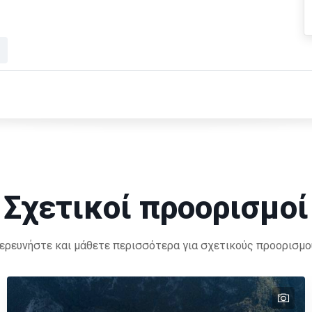
Σχετικοί προορισμοί
ερευνήστε και μάθετε περισσότερα για σχετικούς προορισμο
tex
tex
tex
tex
tex