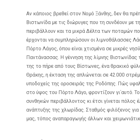
Αν κάποιος βρεθεί στον Νομό Ξάνθης, δεν θα πρέπ
Βιστωνίδα με τις διώρυγες που τη συνδέουν με τ
περιβάλλουν και τα μικρά Δέλτα των ποταμών πο
έρχονται να συμπληρώσουν οι λιμνοθάλασσες Λάφ
Πόρτο Λάγος, όπου είναι χτισμένα σε μικρές νησ
Παντάνασσας. Η γέννηση της λίμνης Βιστωνίδας το
της το πήρε από τους Βίστωνες, ένα θρακικό φύλο
Θράκης, η έκταση της απλώνεται σε 42.000 στρέμ
υποδοχείς της οροσειράς της Ροδόπης. Πώς υφαλμ
στο ύψος του Πόρτο Λάγο, φροντίζουν γι΄αυτό. Τ
συνθηκών περιβάλλοντος κι έτσι γίνεται πόλος έλ
ανάπτυξης της χλωρίδας. Σταθμός φιλόξενος για
μας, τόπος αναπαραγωγής άλλων και χειμωνιάτικο