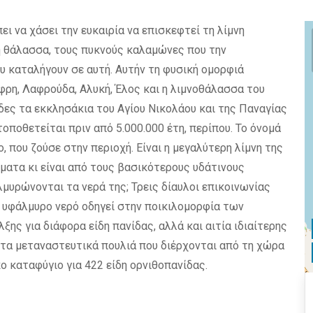
ει να χάσει την ευκαιρία να επισκεφτεί τη λίμνη
η θάλασσα, τους πυκνούς καλαμώνες που την
υ καταλήγουν σε αυτή. Αυτήν τη φυσική ομορφιά
ρη, Λαφρούδα, Αλυκή, Έλος και η λιμνοθάλασσα του
ίδες τα εκκλησάκια του Αγίου Νικολάου και της Παναγίας
ποθετείται πριν από 5.000.000 έτη, περίπου. Το όνομά
, που ζούσε στην περιοχή. Είναι η μεγαλύτερη λίμνη της
ματα κι είναι από τους βασικότερους υδάτινους
υρώνονται τα νερά της; Τρεις δίαυλοι επικοινωνίας
ο υφάλμυρο νερό οδηγεί στην ποικιλομορφία των
ξης για διάφορα είδη πανίδας, αλλά και αιτία ιδιαίτερης
 τα μεταναστευτικά πουλιά που διέρχονται από τη χώρα
 καταφύγιο για 422 είδη ορνιθοπανίδας.