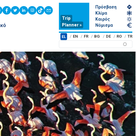
Πρόσβαση
youtube
facebook
twitter
linkedin
instagram
tiktok
contact
Κλίμα
Trip
Καιρός
Planner »
ικό
Νόμισμα
EN
FR
BG
DE
RO
TR
EL