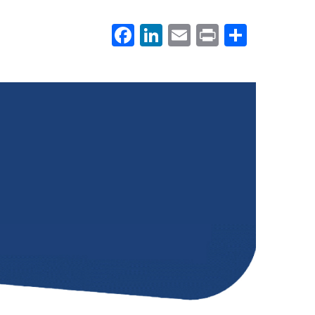
Facebook
LinkedIn
Email
Print
.