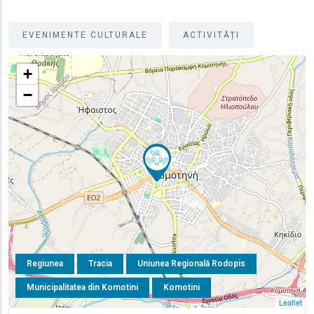
EVENIMENTE CULTURALE
ACTIVITĂȚI
+
−
Regiunea
Tracia
Uniunea Regională Rodopis
Municipalitatea din Komotini
Komotini
Leaflet