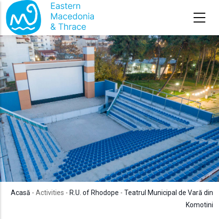
Sari la conținutul principal
Acasă
- Activities -
R.U. of Rhodope
-
Teatrul Municipal de Vară din
Komotini