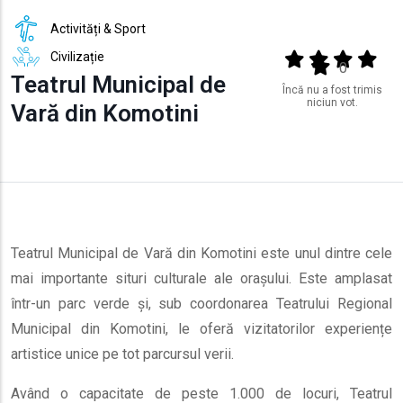
Activități & Sport
Civilizație
Output format
(star)
(star)
(star)
(star
(star)
0
Teatrul Municipal de
Încă nu a fost trimis
niciun vot.
Vară din Komotini
Teatrul Municipal de Vară din Komotini este unul dintre cele
mai importante situri culturale ale orașului. Este amplasat
într-un parc verde și, sub coordonarea Teatrului Regional
Municipal din Komotini, le oferă vizitatorilor experiențe
artistice unice pe tot parcursul verii.
Având o capacitate de peste 1.000 de locuri, Teatrul