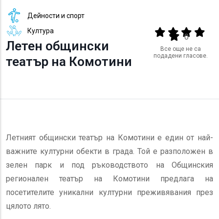
Дейности и спорт
Култура
Output format
(star)
(star)
(star)
(star
(star)
0
Летен общински
Все още не са
подадени гласове.
театър на Комотини
Летният общински театър на Комотини е един от най-
важните културни обекти в града. Той е разположен в
зелен парк и под ръководството на Общинския
регионален театър на Комотини предлага на
посетителите уникални културни преживявания през
цялото лято.