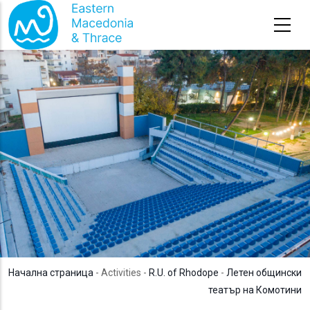
Премини към основното съдържание
Начална страница
- Activities -
R.U. of Rhodope
-
Летен общински
театър на Комотини