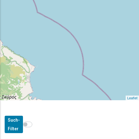
Leaflet
Such-
Show map on mouse hover
Den Mauszeiger ziehen, um auf der Karte anzuzeige
Filter