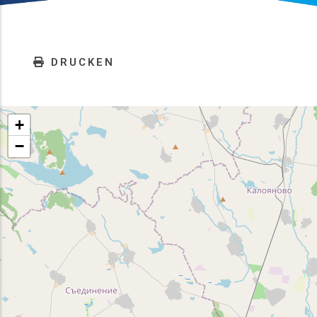
DRUCKEN
+
−