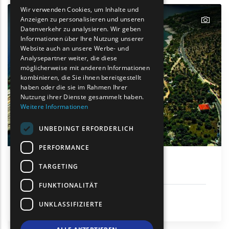
GREEK
Wir verwenden Cookies, um Inhalte und
text
Anzeigen zu personalisieren und unseren
FRENCH
Datenverkehr zu analysieren. Wir geben
BULGARIAN
Informationen über Ihre Nutzung unserer
Website auch an unsere Werbe- und
GERMAN
Analysepartner weiter, die diese
möglicherweise mit anderen Informationen
ROMANIAN
kombinieren, die Sie ihnen bereitgestellt
haben oder die sie im Rahmen Ihrer
TURKISH
Nutzung ihrer Dienste gesammelt haben.
Weitere Informationen
UNBEDINGT ERFORDERLICH
PERFORMANCE
TARGETING
Alyki
FUNKTIONALITÄT
Sonne und Meer
UNKLASSIFIZIERTE
Thassos