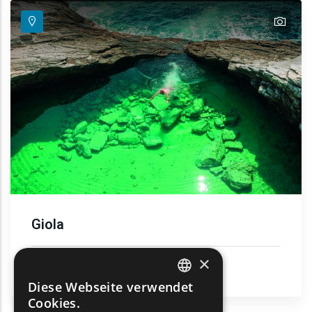
text
Giola
×
Sonne und Meer
Thassos
Diese Webseite verwendet
ENGLISH
Cookies.