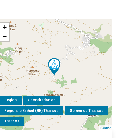
+
−
Region
Ostmakedonien
Regionale Einheit (RE) Thassos
Gemeinde Thassos
Thassos
Leaflet