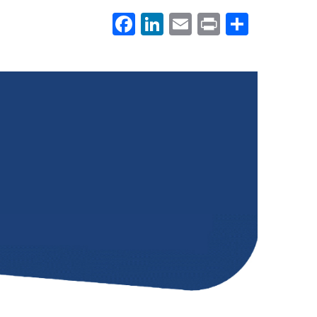
Facebook
LinkedIn
Email
Print
.