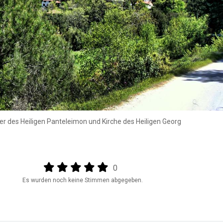
ster des Heiligen Panteleimon und Kirche des Heiligen Georg
Output format
(star)
(star)
(star)
(star)
(star)
0
Es wurden noch keine Stimmen abgegeben.