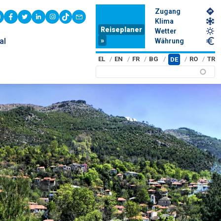
Zugang
youtube
facebook
twitter
linkedin
instagram
tiktok
contact
Klima
Reiseplaner
Wetter
»
al
Währung
EL
EN
FR
BG
RO
TR
DE