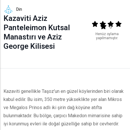
Din
Kazaviti Aziz
Output format
(star)
(star)
(star)
(star
Panteleimon Kutsal
(star)
0
Henüz oylama
Manastırı ve Aziz
yapılmamıştır.
George Kilisesi
Kazaviti genellikle Taşoz'un en güzel köylerinden biri olarak
kabul edilir. Bu isim, 350 metre yükseklikte yer alan Mikros
ve Megalos Prinos adlı iki şirin dağ köyüne atıfta
bulunmaktadır. Bu bölge, çarpıcı Makedon mimarisine sahip
iyi korunmuş evleri ile doğal güzelliğe sahip bir cevherdir.