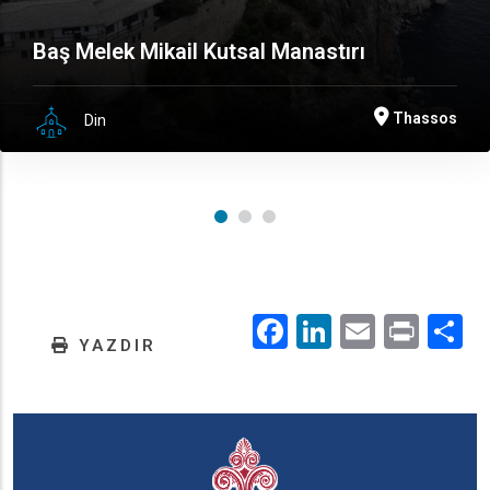
Baş Melek Mikail Kutsal Manastırı
Thassos
Din
Facebook
LinkedIn
Email
Prin
.
YAZDIR