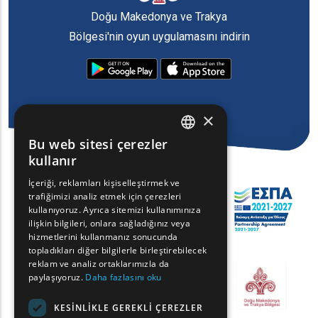
Doğu Makedonya ve Trakya
Bölgesi'nin oyun uygulamasını indirin
×
Bu web sitesi çerezler
ENGLISH
kullanır
GREEK
İçeriği, reklamları kişiselleştirmek ve
trafiğimizi analiz etmek için çerezleri
FRENCH
kullanıyoruz. Ayrıca sitemizi kullanımınıza
BULGARIAN
ilişkin bilgileri, onlara sağladığınız veya
hizmetlerini kullanmanız sonucunda
GERMAN
topladıkları diğer bilgilerle birleştirebilecek
reklam ve analiz ortaklarımızla da
ROMANIAN
paylaşıyoruz.
Daha fazlasını oku
TURKISH
KESINLIKLE GEREKLI ÇEREZLER