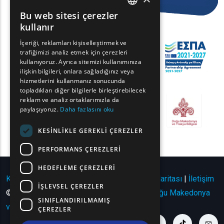
Bu web sitesi çerezler
ENGLISH
kullanır
GREEK
İçeriği, reklamları kişiselleştirmek ve
trafiğimizi analiz etmek için çerezleri
FRENCH
kullanıyoruz. Ayrıca sitemizi kullanımınıza
BULGARIAN
ilişkin bilgileri, onlara sağladığınız veya
hizmetlerini kullanmanız sonucunda
GERMAN
topladıkları diğer bilgilerle birleştirebilecek
reklam ve analiz ortaklarımızla da
ROMANIAN
paylaşıyoruz.
Daha fazlasını oku
TURKISH
KESINLIKLE GEREKLI ÇEREZLER
PERFORMANS ÇEREZLERI
HEDEFLEME ÇEREZLERI
Kullanım Koşulları | Gizlilik Politikası
|
Site Haritası
|
İletişim
İŞLEVSEL ÇEREZLER
© Telif Hakkı 2024 - Tüm Hakları Saklıdır
Doğu Makedonya
SINIFLANDIRILMAMIŞ
ve Trakya Bölgesi
.
ÇEREZLER
youtube link
facebook link
twitter link
linkedin link
instagram link
tiktok link
cont