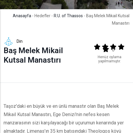
Anasayfa
- Hedefler -
R.U. of Thassos
- Baş Melek Mikail Kutsal
Manastırı
Din
Output format
(star)
(star)
(star)
(star
Baş Melek Mikail
(star)
0
Henüz oylama
Kutsal Manastırı
yapılmamıştır.
Taşoz'daki en büyük ve en ünlü manastır olan Baş Melek
Mikail Kutsal Manastırı, Ege Denizi'nin nefes kesen
manzarasının sizi karşılayacağı bir uçurumun kenarında yer
almaktadır. Limenas'ın 35 km batısındaki Theologos köyü