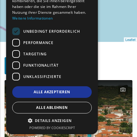
kombinieren, die Sie ihnen bereitgestellt
haben oder die sie im Rahmen Ihrer
TURKISH
Nutzung ihrer Dienste gesammelt haben.
Weitere Informationen
UNBEDINGT ERFORDERLICH
Leaflet
PERFORMANCE
TARGETING
Such-
FUNKTIONALITÄT
Show map on mouse hover
Den Mauszeiger ziehen, um auf der Karte anzuzeige
Filter
UNKLASSIFIZIERTE
text
text
ALLE AKZEPTIEREN
ALLE ABLEHNEN
DETAILS ANZEIGEN
POWERED BY COOKIESCRIPT