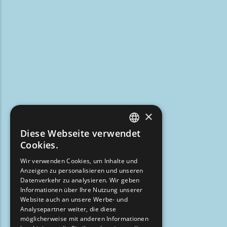
×
Diese Webseite verwendet
ENGLISH
Cookies.
GREEK
Wir verwenden Cookies, um Inhalte und
Anzeigen zu personalisieren und unseren
FRENCH
Datenverkehr zu analysieren. Wir geben
BULGARIAN
Informationen über Ihre Nutzung unserer
Website auch an unsere Werbe- und
GERMAN
Analysepartner weiter, die diese
möglicherweise mit anderen Informationen
ROMANIAN