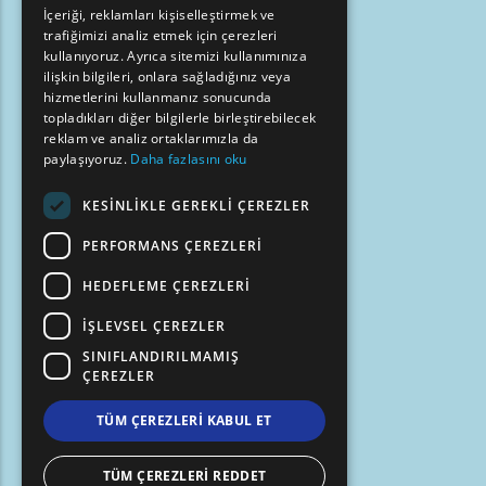
İçeriği, reklamları kişiselleştirmek ve
trafiğimizi analiz etmek için çerezleri
FRENCH
kullanıyoruz. Ayrıca sitemizi kullanımınıza
BULGARIAN
ilişkin bilgileri, onlara sağladığınız veya
hizmetlerini kullanmanız sonucunda
GERMAN
topladıkları diğer bilgilerle birleştirebilecek
reklam ve analiz ortaklarımızla da
ROMANIAN
paylaşıyoruz.
Daha fazlasını oku
TURKISH
KESINLIKLE GEREKLI ÇEREZLER
PERFORMANS ÇEREZLERI
HEDEFLEME ÇEREZLERI
İŞLEVSEL ÇEREZLER
SINIFLANDIRILMAMIŞ
ÇEREZLER
TÜM ÇEREZLERI KABUL ET
TÜM ÇEREZLERI REDDET