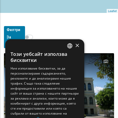
Leaflet
Филтри
Show map on mouse hover
За
Задръжте мишката, за да се покаже на картата
×
Търсене
Този уебсайт използва
ENGLISH
бисквитки
text
GREEK
Ние използваме бисквитки, за да
персонализираме съдържанието,
FRENCH
рекламите и да анализираме нашия
BULGARIAN
трафик. Също така споделяме
информация за използването на нашия
GERMAN
сайт от ваша страна с нашите партньори
за реклама и анализи, които може да я
ROMANIAN
комбинират с друга информация, която
сте им предоставили или която са
TURKISH
събрали от вашето използване на