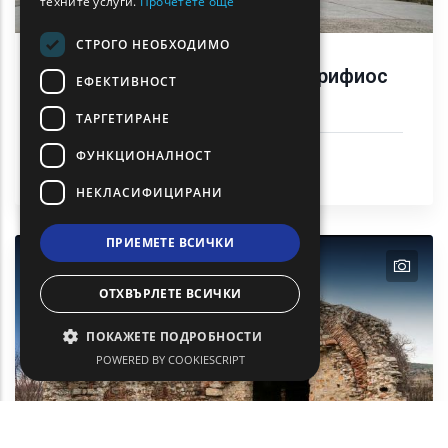
техните услуги.
Прочетете още
СТРОГО НЕОБХОДИМО
Педагогическа академия Зарифиос
ЕФЕКТИВНОСТ
и имение Леондаридис
ТАРГЕТИРАНЕ
ФУНКЦИОНАЛНОСТ
Kултурно наследство
Александруполи
НЕКЛАСИФИЦИРАНИ
ПРИЕМЕТЕ ВСИЧКИ
text
text
text
ОТХВЪРЛЕТЕ ВСИЧКИ
ПОКАЖЕТЕ ПОДРОБНОСТИ
POWERED BY COOKIESCRIPT