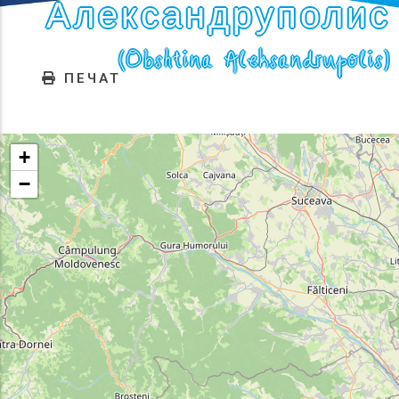
Александруполис
(Obshtina Aleksandrupolis)
ПЕЧАТ
+
−