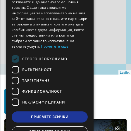
рекламите и да анализираме нашия
BULGARIAN
трафик. Също така споделяме
информация за използването на нашия
GERMAN
сайт от ваша страна с нашите партньори
за реклама и анализи, които може да я
ROMANIAN
комбинират с друга информация, която
сте им предоставили или която са
TURKISH
събрали от вашето използване на
техните услуги.
Прочетете още
СТРОГО НЕОБХОДИМО
ЕФЕКТИВНОСТ
Leaflet
ТАРГЕТИРАНЕ
ФУНКЦИОНАЛНОСТ
Филтри
Show map on mouse hover
За
Задръжте мишката, за да се покаже на картата
НЕКЛАСИФИЦИРАНИ
Търсене
ПРИЕМЕТЕ ВСИЧКИ
text