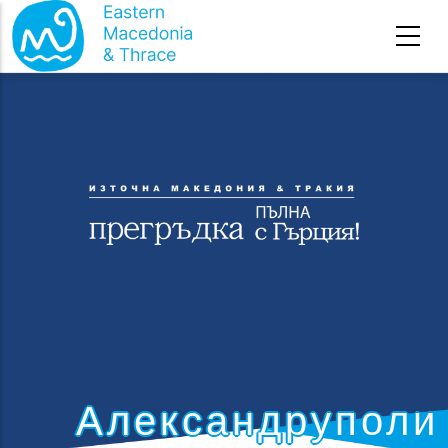
Премини към основното съдържание
Александруполи