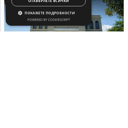
ОТХВЪРЛЕТЕ ВСИЧКИ
ПОКАЖЕТЕ ПОДРОБНОСТИ
POWERED BY COOKIESCRIPT
Педагогическа академия Зарифиос
и имение Леондаридис
Kултурно наследство
Александруполи