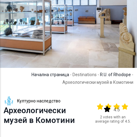
Начална страница
- Destinations -
R.U. of Rhodope
-
Археологически музей в Комотини
Kултурно наследство
Output format
(star)
(star)
(star)
(star
Археологически
(star)
4.5
2 votes with an
музей в Комотини
average rating of 4.5.