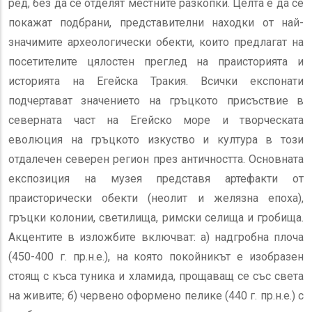
ред, без да се отделят местните разкопки. Целта е да се
покажат подбрани, представителни находки от най-
значимите археологически обекти, които предлагат на
посетителите цялостен преглед на праисторията и
историята на Егейска Тракия. Всички експонати
подчертават значението на гръцкото присъствие в
северната част на Егейско море и творческата
еволюция на гръцкото изкуство и култура в този
отдалечен северен регион през античността. Основната
експозиция на музея представя артефакти от
праисторически обекти (неолит и желязна епоха),
гръцки колонии, светилища, римски селища и гробища.
Акцентите в изложбите включват: а) надгробна плоча
(450-400 г. пр.н.е.), на която покойникът е изобразен
стоящ с къса туника и хламида, прощаващ се със света
на живите; б) червено оформено пелике (440 г. пр.н.е.) с