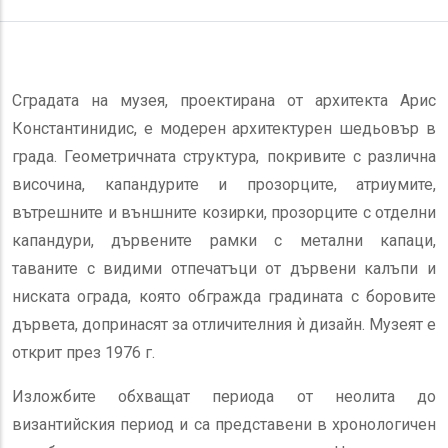
Сградата на музея, проектирана от архитекта Арис
Константинидис, е модерен архитектурен шедьовър в
града. Геометричната структура, покривите с различна
височина, капандурите и прозорците, атриумите,
вътрешните и външните козирки, прозорците с отделни
капандури, дървените рамки с метални капаци,
таваните с видими отпечатъци от дървени калъпи и
ниската ограда, която обгражда градината с боровите
дървета, допринасят за отличителния ѝ дизайн. Музеят е
открит през 1976 г.
Изложбите обхващат периода от неолита до
византийския период и са представени в хронологичен