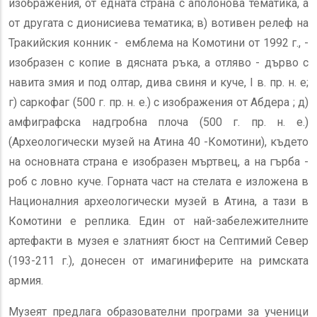
изображения, от едната страна с аполонова тематика, а
от другата с дионисиева тематика; в) вотивен релеф на
Тракийския конник - емблема на Комотини от 1992 г., -
изобразен с копие в дясната ръка, а отляво - дърво с
навита змия и под олтар, дива свиня и куче, I в. пр. н. е;
г) саркофаг (500 г. пр. н. е.) с изображения от Абдера ; д)
амфиграфска надгробна плоча (500 г. пр. н. е.)
(Археологически музей на Атина 40 -Комотини), където
на основната страна е изобразен мъртвец, а на гърба -
роб с ловно куче. Горната част на стелата е изложена в
Националния археологически музей в Атина, а тази в
Комотини е реплика. Един от най-забележителните
артефакти в музея е златният бюст на Септимий Север
(193-211 г.), донесен от имагиниферите на римската
армия.
Музеят предлага образователни програми за ученици