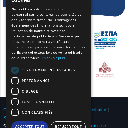
cookies
GREEK
Nous utilisons des cookies pour
personnaliser le contenu, les publicités et
FRENCH
analyser notre trafic. Nous partageons
BULGARIAN
également des informations sur votre
utilisation de notre site avec nos
GERMAN
partenaires de publicité et d"analyse qui
peuvent les combiner avec d"autres
ROMANIAN
informations que vous leur avez fournies ou
qu"ils ont collectées lors de votre utilisation
TURKISH
de leurs services.
En savoir plus
STRICTEMENT NÉCESSAIRES
PERFORMANCE
CIBLAGE
FONCTIONNALITÉ
Conditions d'utilisation | Politique de confidentialité
|
NON CLASSIFIÉS
Sitemap
|
Contact
© Copyright 2024 - Tous droits réservés
Région de
ACCEPTER TOUT
REFUSER TOUT