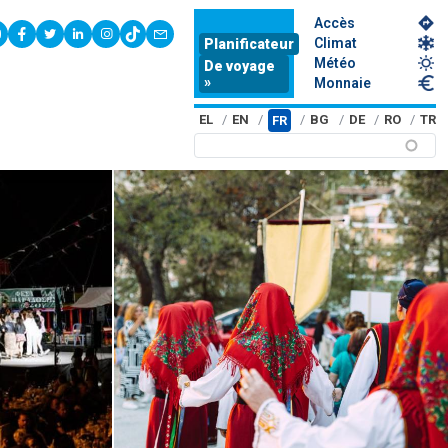
Accès
youtube
facebook
twitter
linkedin
instagram
tiktok
contact
Climat
Planificateur
Météo
De voyage
»
Monnaie
EL
EN
BG
DE
RO
TR
FR