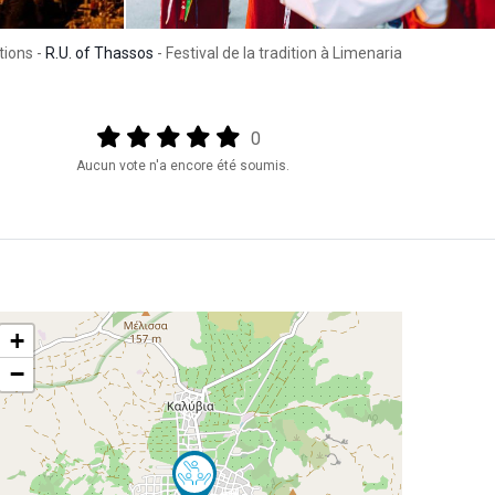
tions -
R.U. of Thassos
- Festival de la tradition à Limenaria
Output format
(star)
(star)
(star)
(star)
(star)
0
Aucun vote n'a encore été soumis.
+
−