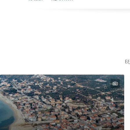
Εξ
text