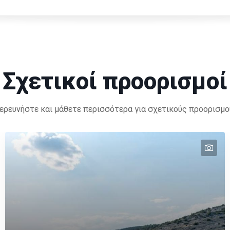
Σχετικοί προορισμοί
ερευνήστε και μάθετε περισσότερα για σχετικούς προορισμο
tex
tex
tex
tex