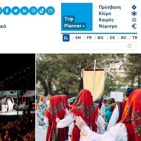
Πρόσβαση
youtube
facebook
twitter
linkedin
instagram
tiktok
contact
Κλίμα
Trip
Καιρός
Planner »
ικό
Νόμισμα
EN
FR
BG
DE
RO
TR
EL