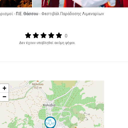
ρισμοί -
Π.Ε. Θάσσου
- Φεστιβάλ Παράδοσης Λιμεναρίων
Output format
(star)
(star)
(star)
(star)
(star)
0
Δεν έχουν υποβληθεί ακόμη ψήφοι.
+
−