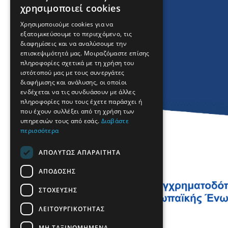
χρησιμοποιεί cookies
GREEK
Χρησιμοποιούμε cookies για να
εξατομικεύσουμε το περιεχόμενο, τις
FRENCH
διαφημίσεις και να αναλύσουμε την
BULGARIAN
επισκεψιμότητά μας. Μοιραζόμαστε επίσης
πληροφορίες σχετικά με τη χρήση του
GERMAN
ιστότοπού μας με τους συνεργάτες
διαφήμισης και ανάλυσης, οι οποίοι
ROMANIAN
ενδέχεται να τις συνδυάσουν με άλλες
πληροφορίες που τους έχετε παράσχει ή
TURKISH
που έχουν συλλέξει από τη χρήση των
υπηρεσιών τους από εσάς.
Διαβάστε
περισσότερα
ΑΠΟΛΎΤΩΣ ΑΠΑΡΑΊΤΗΤΑ
ΑΠΌΔΟΣΗΣ
ΣΤΌΧΕΥΣΗΣ
ΛΕΙΤΟΥΡΓΙΚΌΤΗΤΑΣ
ΜΗ ΤΑΞΙΝΟΜΗΜΈΝΑ