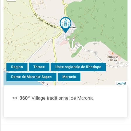
Region
Thrace
Unite regionale de Rhodope
Deme de Maronia-Sapes
Maronia
Leaflet
o
360
Village traditionnel de Maronia