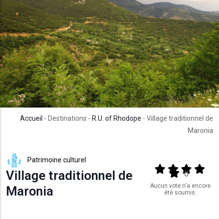
Accueil
- Destinations -
R.U. of Rhodope
- Village traditionnel de
Maronia
Patrimoine culturel
Output format
(star)
(star)
(star)
(star
Village traditionnel de
(star)
0
Aucun vote n'a encore
Maronia
été soumis.