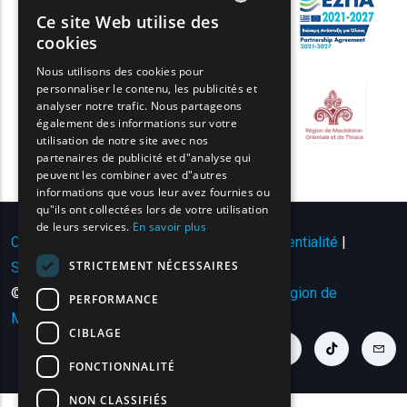
Ce site Web utilise des
ENGLISH
cookies
GREEK
Nous utilisons des cookies pour
personnaliser le contenu, les publicités et
FRENCH
analyser notre trafic. Nous partageons
BULGARIAN
également des informations sur votre
utilisation de notre site avec nos
GERMAN
partenaires de publicité et d"analyse qui
peuvent les combiner avec d"autres
ROMANIAN
informations que vous leur avez fournies ou
qu"ils ont collectées lors de votre utilisation
TURKISH
de leurs services.
En savoir plus
Conditions d'utilisation | Politique de confidentialité
|
STRICTEMENT NÉCESSAIRES
Sitemap
|
Contact
© Copyright 2024 - Tous droits réservés
Région de
PERFORMANCE
Macédoine orientale et de Thrace
.
CIBLAGE
youtube link
facebook link
twitter link
linkedin link
instagram link
tiktok link
cont
FONCTIONNALITÉ
NON CLASSIFIÉS