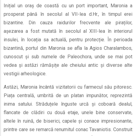
Inițial un oraș de coastă cu un port important, Maronia a
prosperat până în secolul al VII-lea d.Hr., în timpul erei
bizantine. Din cauza raidurilor frecvente ale piraților,
așezarea a fost mutată în secolul al XIII-lea în interiorul
insulei, în locația sa actuală, pentru protecție. În perioada
bizantină, portul din Maronia se afla la Agios Charalambos,
cunoscut și sub numele de Paleochora, unde se mai pot
vedea și astăzi rămășițe ale cheiului antic și diverse alte
vestigii arheologice.
Astăzi, Maronia încântă vizitatorii cu farmecul său pitoresc.
Piața centrală, umbrită de un platan impunător, reprezintă
inima satului. Străduțele înguste urcă și coboară dealul,
flancate de clădiri cu două etaje, unele bine conservate,
altele în ruină, de biserici, capele și conace impresionante,
printre care se remarcă renumitul conac Tavaniotis. Construit