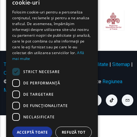
cookie-uri
GREEK
Folosim cookie-uri pentru a personaliza
conținutul, reclamele și pentru a ne analiza
FRENCH
traficul. De asemenea, împărtășim
BULGARIAN
informații despre utilizarea site-ului nostru
cu partenerii noștri de publicitate și analiză,
GERMAN
care le pot combina cu alte informații pe
care le-ați furnizat sau pe care le-au
ROMANIAN
colectat din utilizarea serviciilor lor.
Află
mai multe
TURKISH
Termeni de utilizare | Politica de confidențialitate
|
Sitemap
|
STRICT NECESARE
Contact
© Copyright 2024 - Toate drepturile rezervate
Regiunea
DE PERFORMANȚĂ
Macedonia de Est și Tracia
.
DE TARGETARE
youtube link
facebook link
twitter link
linkedin link
instagram link
tiktok link
cont
DE FUNCŢIONALITATE
NECLASIFICATE
ACCEPTĂ TOATE
REFUZĂ TOT