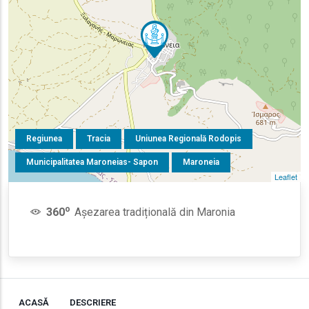
Regiunea
Tracia
Uniunea Regională Rodopis
Municipalitatea Maroneias- Sapon
Maroneia
Leaflet
o
360
Așezarea tradițională din Maronia
ACASĂ
DESCRIERE