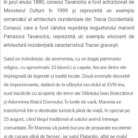
în jurul anului 1880, conacul Tavaniotis a fost achiziționat de
Ministerul Culturii în 1999 și reprezintă un exemplu
remarcabil al arhitecturii rezidențiale din Tracia Occidentală.
Conacul, care a fost cândva reședința negustorului maronit
Parrasios Tavaniotis, reprezintă un exemplu elocvent de
arhitectură rezidențială caracteristică Traciei grecești.
Satul se mândrește, de asemenea, cu un bogat patrimoniu
religios, cu aproximativ 10 biserici și capele, fiecare dintre ele
impregnată de legende și tradiții locale. Două exemple deosebit
de impresionante, datând de la sfârșitul secolului al XVIII-lea,
sunt bazilicile cu acoperiș din lemn ale Sfântului Ioan Botezătorul
și Adormirea Maicii Domnului. În lunile de vară, Maronia se
transformă într-o destinație turistică plină de viață, în special pe
15 august, când târgul tradițional al satului animă întreaga
comunitate. ÎÎn Maronia vă puteți bucura de preparate excelente
și de cazare plină de farmec, iar satul Platanitis, aflat pe malul