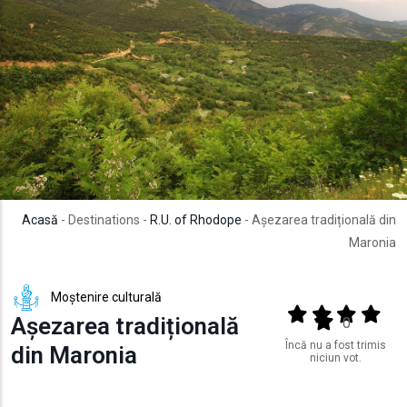
Acasă
- Destinations -
R.U. of Rhodope
- Așezarea tradițională din
Maronia
Moștenire culturală
Output format
(star)
(star)
(star)
(star
Așezarea tradițională
(star)
0
Încă nu a fost trimis
din Maronia
niciun vot.