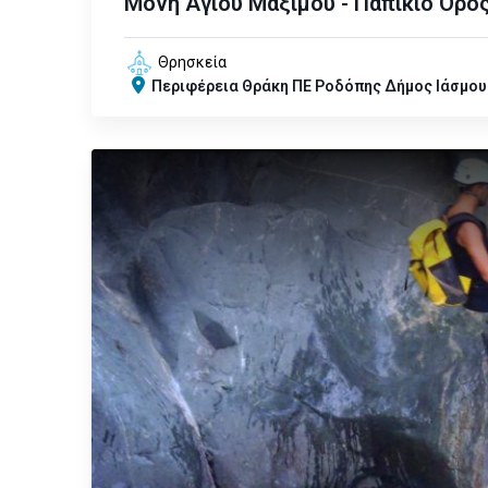
Μονή Αγίου Μάξιμου - Παπίκιο Όρο
Θρησκεία
Περιφέρεια
Θράκη
ΠΕ Ροδόπης
Δήμος Ιάσμου