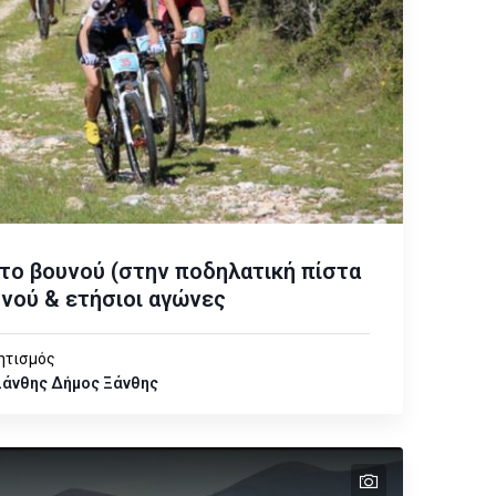
το βουνού (στην ποδηλατική πίστα
υνού & ετήσιοι αγώνες
ητισμός
Ξάνθης
Δήμος Ξάνθης
text