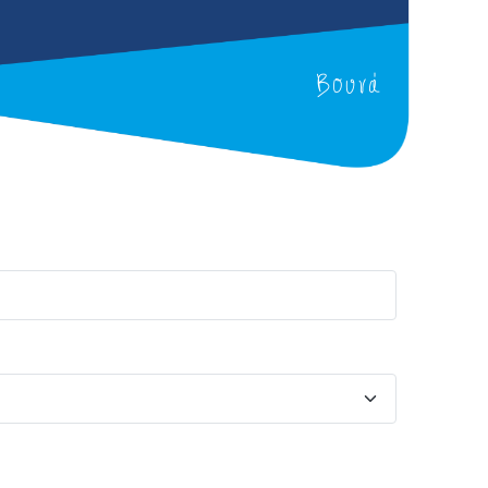
Βουνά