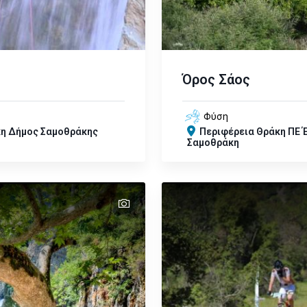
Όρος Σάος
Φύση
κη
Δήμος Σαμοθράκης
Περιφέρεια
Θράκη
ΠΕ 
Σαμοθράκη
text
text
text
text