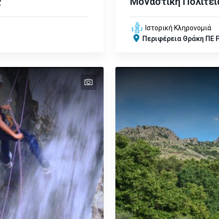
ς
Μοναστική Πολιτεί
Ιστορική Κληρονομιά
Περιφέρεια
Θράκη
ΠΕ 
text