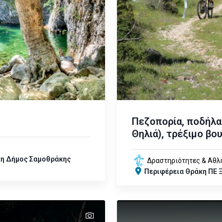
Πεζοπορία, ποδήλα
Θηλιά), τρέξιμο βο
κη
Δήμος Σαμοθράκης
Δραστηριότητες & Αθλ
Περιφέρεια
Θράκη
ΠΕ 
text