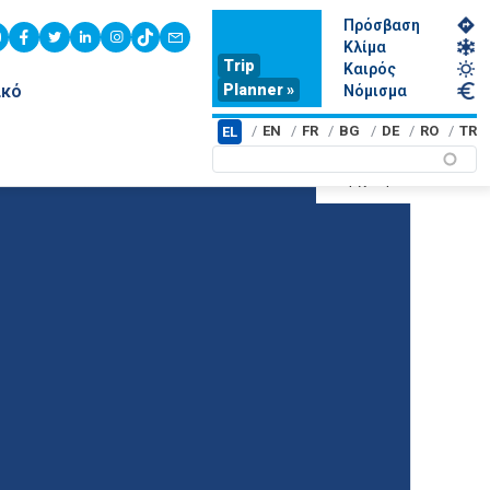
Πρόσβαση
youtube
facebook
twitter
linkedin
instagram
tiktok
contact
Κλίμα
Trip
Καιρός
Planner »
ικό
Νόμισμα
EN
FR
BG
DE
RO
TR
EL
Αρχική