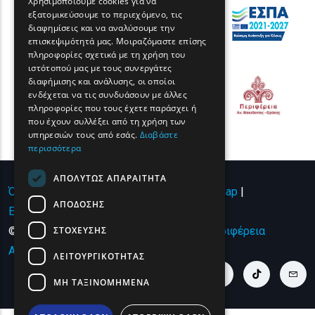
Χρησιμοποιούμε cookies για να
εξατομικεύσουμε το περιεχόμενο, τις
FRENCH
διαφημίσεις και να αναλύσουμε την
BULGARIAN
επισκεψιμότητά μας. Μοιραζόμαστε επίσης
πληροφορίες σχετικά με τη χρήση του
GERMAN
ιστότοπού μας με τους συνεργάτες
διαφήμισης και ανάλυσης, οι οποίοι
ROMANIAN
ενδέχεται να τις συνδυάσουν με άλλες
πληροφορίες που τους έχετε παράσχει ή
TURKISH
που έχουν συλλέξει από τη χρήση των
υπηρεσιών τους από εσάς.
Διαβάστε
περισσότερα
ΑΠΟΛΎΤΩΣ ΑΠΑΡΑΊΤΗΤΑ
Όροι χρήσης | Πολιτική Απορρήτου
|
Sitemap
|
ΑΠΌΔΟΣΗΣ
Επικοινωνία
ΣΤΌΧΕΥΣΗΣ
© Copyright 2024 - All Rights Reserved
Περιφέρεια
Ανατολικής Μακεδονίας και Θράκης
.
ΛΕΙΤΟΥΡΓΙΚΌΤΗΤΑΣ
youtube link
facebook link
twitter link
linkedin link
instagram link
tiktok link
cont
ΜΗ ΤΑΞΙΝΟΜΗΜΈΝΑ