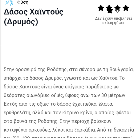
Φύση
Output format
(star)
(star)
(star)
(star
Δάσος Χαϊντούς
(star)
0
Δεν έχουν υποβληθεί
(Δρυμός)
ακόμη ψήφοι.
Στην οροσειρά της Ροδόπης, στα σύνορα με τη Βουλγαρία,
υπάρχει το δάσος Δρυμός, γνωστό και ως Χαϊντού. Το
δάσος Χαϊντούς είναι ένας επίγειος παράδεισος με
θεόρατες αιωνόβιες οξιές, ύψους άνω των 30 μέτρων.
Εκτός από τις οξιές το δάσος έχει πεύκα, έλατα,
ερυθρελάτη, αλλά και τον κίτρινο κρίνο, ο οποίος φύεται
στα βουνά της Ροδόπης. Στην περιοχή βρίσκουν
καταφύγιο αρκούδες, λύκοι και ζαρκάδια. Από τη δεκαετία