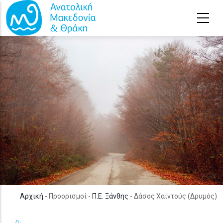
Παράκαμψη προς το κυρίως περιεχόμενο
Αρχική
- Προορισμοί -
Π.Ε. Ξάνθης
- Δάσος Χαϊντούς (Δρυμός)