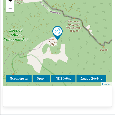
+
−
Περιφέρεια
Θράκη
ΠΕ Ξάνθης
Δήμος Ξάνθης
Leaflet