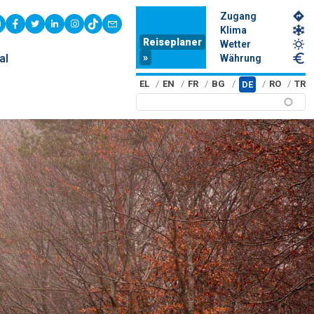
Zugang
youtube
facebook
twitter
linkedin
instagram
tiktok
contact
Klima
Reiseplaner
Wetter
»
al
Währung
EL
EN
FR
BG
RO
TR
DE