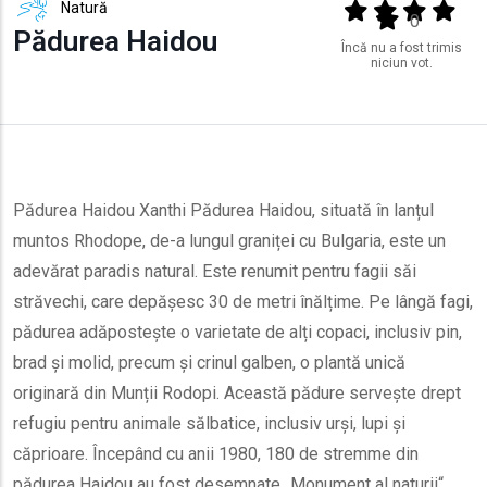
Natură
Output format
(star)
(star)
(star)
(star
(star)
0
Pădurea Haidou
Încă nu a fost trimis
niciun vot.
Pădurea Haidou Xanthi Pădurea Haidou, situată în lanțul
muntos Rhodope, de-a lungul graniței cu Bulgaria, este un
adevărat paradis natural. Este renumit pentru fagii săi
străvechi, care depășesc 30 de metri înălțime. Pe lângă fagi,
pădurea adăpostește o varietate de alți copaci, inclusiv pin,
brad și molid, precum și crinul galben, o plantă unică
originară din Munții Rodopi. Această pădure servește drept
refugiu pentru animale sălbatice, inclusiv urși, lupi și
căprioare. Începând cu anii 1980, 180 de stremme din
pădurea Haidou au fost desemnate „Monument al naturii“,