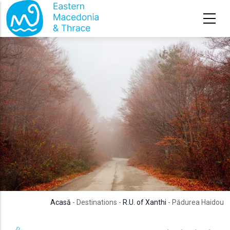
Sari la conținutul principal
Acasă
- Destinations -
R.U. of Xanthi
- Pădurea Haidou