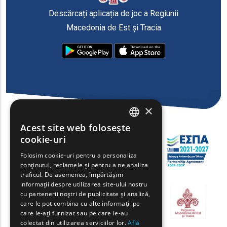
Descărcați aplicația de joc a Regiunii
Macedonia de Est și Tracia
×
Acest site web folosește
ENGLISH
cookie-uri
GREEK
Folosim cookie-uri pentru a personaliza
conținutul, reclamele și pentru a ne analiza
FRENCH
traficul. De asemenea, împărtășim
BULGARIAN
informații despre utilizarea site-ului nostru
cu partenerii noștri de publicitate și analiză,
GERMAN
care le pot combina cu alte informații pe
care le-ați furnizat sau pe care le-au
ROMANIAN
colectat din utilizarea serviciilor lor.
Află