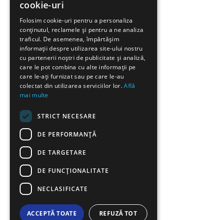
cookie-uri
GREEK
Folosim cookie-uri pentru a personaliza
conținutul, reclamele și pentru a ne analiza
FRENCH
traficul. De asemenea, împărtășim
BULGARIAN
informații despre utilizarea site-ului nostru
cu partenerii noștri de publicitate și analiză,
GERMAN
care le pot combina cu alte informații pe
care le-ați furnizat sau pe care le-au
ROMANIAN
colectat din utilizarea serviciilor lor.
Află
mai multe
TURKISH
STRICT NECESARE
DE PERFORMANȚĂ
DE TARGETARE
DE FUNCŢIONALITATE
NECLASIFICATE
ACCEPTĂ TOATE
REFUZĂ TOT