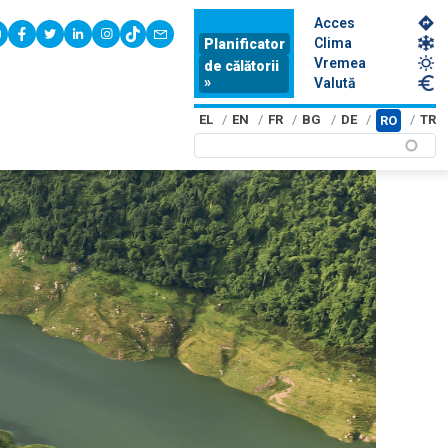
Acces
youtube
facebook
twitter
linkedin
instagram
tiktok
contact
Clima
Planificator
Vremea
de călătorii
»
Valută
EL
EN
FR
BG
DE
TR
RO