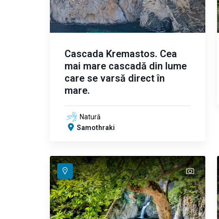
Cascada Kremastos. Cea
mai mare cascadă din lume
care se varsă direct în
mare.
Natură
Samothraki
text
text
text
text