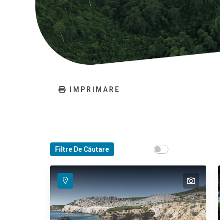
IMPRIMARE
Show map on mouse
Filtre De Căutare
Haritayı görüntü
text