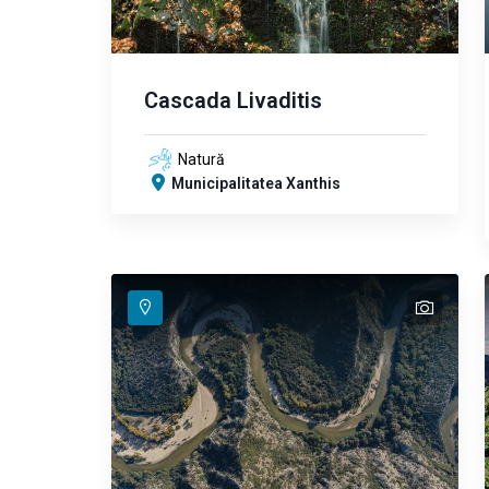
Cascada Livaditis
Natură
Municipalitatea Xanthis
text
text
text
text
text