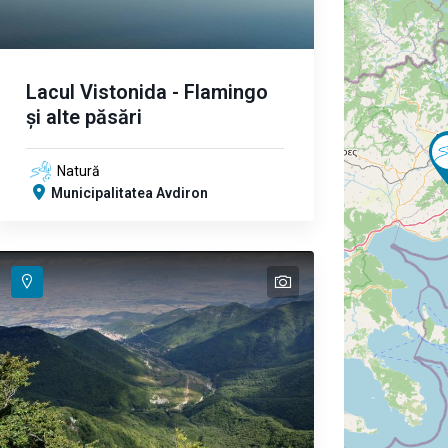
Lacul Vistonida - Flamingo
și alte păsări
Natură
Municipalitatea Avdiron
text
text
text
text