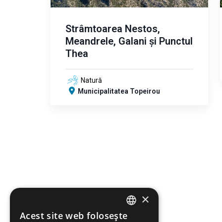
Strâmtoarea Nestos,
Meandrele, Galani și Punctul
Thea
Natură
Municipalitatea Topeirou
×
Acest site web folosește
ENGLISH