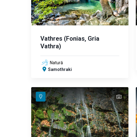
Vathres (Fonias, Gria
Vathra)
Natură
Samothraki
text
text
text
text