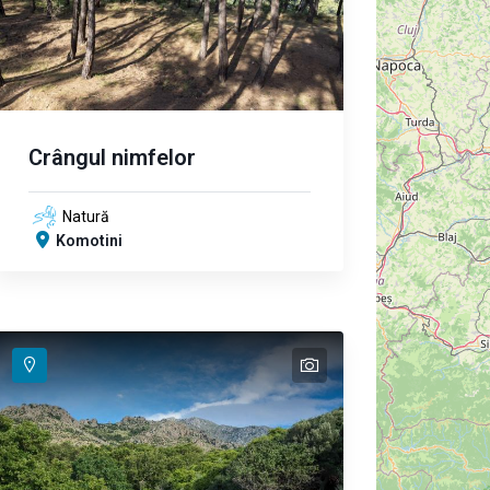
Crângul nimfelor
Natură
Komotini
text
text