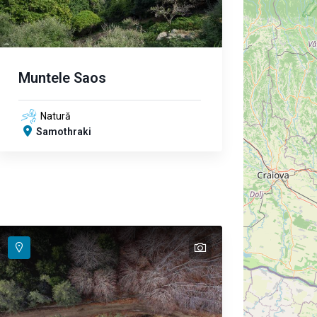
Muntele Saos
Natură
Samothraki
text