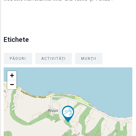
Etichete
PĂDURI
ACTIVITĂȚI
MUNȚII
+
−