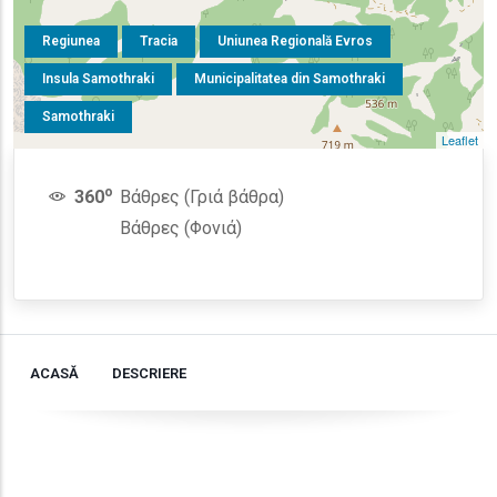
Regiunea
Tracia
Uniunea Regională Evros
Insula Samothraki
Municipalitatea din Samothraki
Samothraki
Leaflet
o
360
Βάθρες (Γριά βάθρα)
Βάθρες (Φονιά)
ACASĂ
DESCRIERE