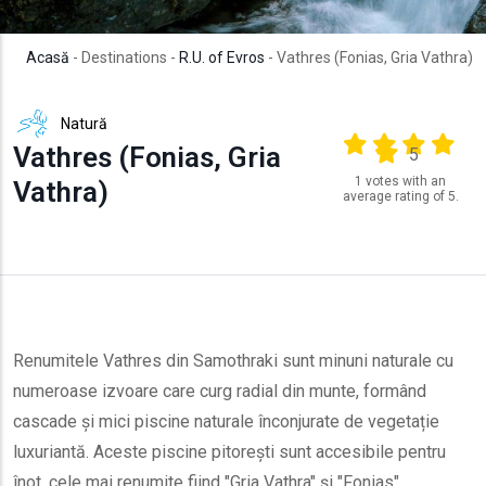
Acasă
- Destinations -
R.U. of Evros
- Vathres (Fonias, Gria Vathra)
Natură
Output format
(star)
(star)
(star)
(star
Vathres (Fonias, Gria
(star)
5
1 votes with an
Vathra)
average rating of 5.
Renumitele Vathres din Samothraki sunt minuni naturale cu
numeroase izvoare care curg radial din munte, formând
cascade și mici piscine naturale înconjurate de vegetație
luxuriantă. Aceste piscine pitorești sunt accesibile pentru
înot, cele mai renumite fiind "Gria Vathra" și "Fonias".