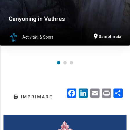
Canyoning în Vathres
Samothraki
Activități & Sport
Facebook
LinkedIn
Email
Prin
.
IMPRIMARE