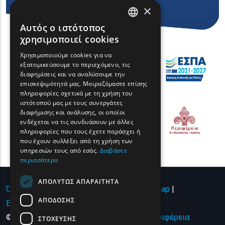
×
Αυτός ο ιστότοπος
ENGLISH
χρησιμοποιεί cookies
GREEK
Χρησιμοποιούμε cookies για να
εξατομικεύσουμε το περιεχόμενο, τις
FRENCH
διαφημίσεις και να αναλύσουμε την
BULGARIAN
επισκεψιμότητά μας. Μοιραζόμαστε επίσης
πληροφορίες σχετικά με τη χρήση του
GERMAN
ιστότοπού μας με τους συνεργάτες
διαφήμισης και ανάλυσης, οι οποίοι
ROMANIAN
ενδέχεται να τις συνδυάσουν με άλλες
πληροφορίες που τους έχετε παράσχει ή
TURKISH
που έχουν συλλέξει από τη χρήση των
υπηρεσιών τους από εσάς.
Διαβάστε
περισσότερα
ΑΠΟΛΎΤΩΣ ΑΠΑΡΑΊΤΗΤΑ
Όροι χρήσης | Πολιτική Απορρήτου
|
Sitemap
|
ΑΠΌΔΟΣΗΣ
Επικοινωνία
© Copyright 2024 - All Rights Reserved
Περιφέρεια
ΣΤΌΧΕΥΣΗΣ