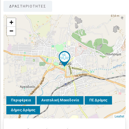
ΔΡΑΣΤΗΡΙΟΤΗΤΕΣ
+
−
Περιφέρεια
Ανατολική Μακεδονία
ΠΕ Δράμας
Δήμος Δράμας
Leaflet