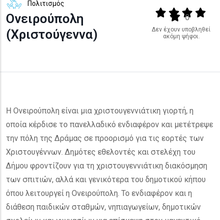
Πολιτισμός
Output format
(star)
(star)
(star)
(star
Ονειρούπολη
(star)
0
Δεν έχουν υποβληθεί
(Χριστούγεννα)
ακόμη ψήφοι.
Η Ονειρούπολη είναι μια χριστουγεννιάτικη γιορτή, η
οποία κέρδισε το πανελλαδικό ενδιαφέρον και μετέτρεψε
την πόλη της Δράμας σε προορισμό για τις εορτές των
Χριστουγέννων. Δημότες εθελοντές και στελέχη του
Δήμου φροντίζουν για τη χριστουγεννιάτικη διακόσμηση
των σπιτιών, αλλά και γενικότερα του δημοτικού κήπου
όπου λειτουργεί η Ονειρούπολη. Το ενδιαφέρον και η
διάθεση παιδικών σταθμών, νηπιαγωγείων, δημοτικών