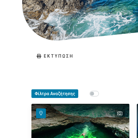
ΕΚΤΥΠΩΣΗ
Show map on mouse ho
Φίλτρα Αναζήτησης
Περάστε το ποντίκ
text