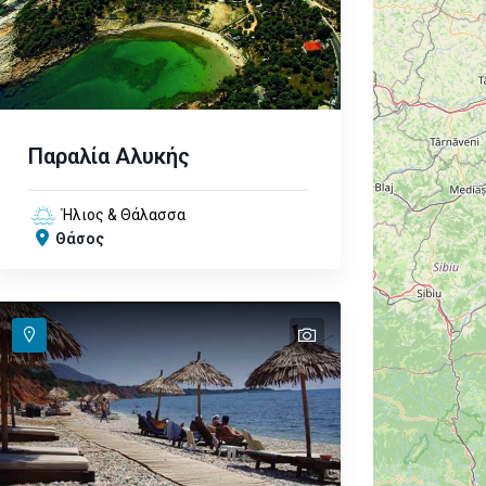
Παραλία Αλυκής
Ήλιος & Θάλασσα
Θάσος
text
text