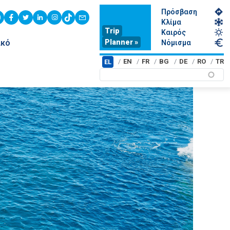
Πρόσβαση
youtube
facebook
twitter
linkedin
instagram
tiktok
contact
Κλίμα
Trip
Καιρός
Planner »
ικό
Νόμισμα
EN
FR
BG
DE
RO
TR
EL