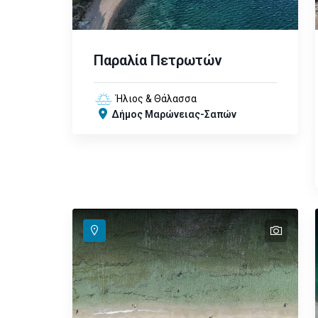
Παραλία Πετρωτών
Ήλιος & Θάλασσα
Δήμος Μαρώνειας-Σαπών
text
text
text
text