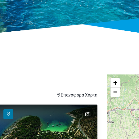
+
−
ver
ι για εμφάνιση στον χάρτη
Επαναφορά Χάρτη
text