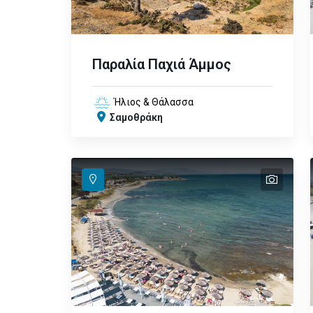
Παραλία Παχιά Άμμος
Ήλιος & Θάλασσα
Σαμοθράκη
text
text