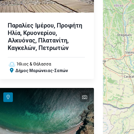
Παραλίες Ιμέρου, Προφήτη
Ηλία, Κρυονερίου,
Αλκυόνας, Πλατανίτη,
Καγκελών, Πετρωτών
Ήλιος & Θάλασσα
Δήμος Μαρώνειας-Σαπών
text
text
text