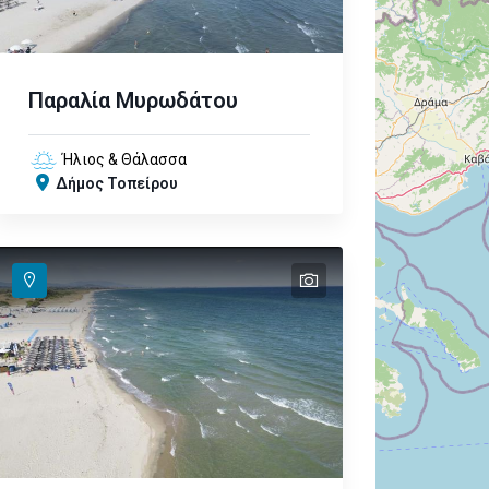
Παραλία Μυρωδάτου
Ήλιος & Θάλασσα
Δήμος Τοπείρου
text
text
text
text