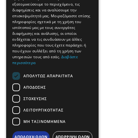
εξατομικεύσουμε το περιεχόμενο, τις
FRENCH
διαφημίσεις και να αναλύσουμε την
BULGARIAN
επισκεψιμότητά μας. Μοιραζόμαστε επίσης
πληροφορίες σχετικά με τη χρήση του
GERMAN
ιστότοπού μας με τους συνεργάτες
διαφήμισης και ανάλυσης, οι οποίοι
ROMANIAN
ενδέχεται να τις συνδυάσουν με άλλες
πληροφορίες που τους έχετε παράσχει ή
TURKISH
που έχουν συλλέξει από τη χρήση των
υπηρεσιών τους από εσάς.
Διαβάστε
περισσότερα
ΑΠΟΛΎΤΩΣ ΑΠΑΡΑΊΤΗΤΑ
ΑΠΌΔΟΣΗΣ
ΣΤΌΧΕΥΣΗΣ
ΛΕΙΤΟΥΡΓΙΚΌΤΗΤΑΣ
ΜΗ ΤΑΞΙΝΟΜΗΜΈΝΑ
ΑΠΟΔΟΧΉ ΌΛΩΝ
ΑΠΌΡΡΙΨΗ ΌΛΩΝ