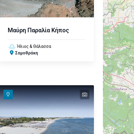
Μαύρη Παραλία Κήπος
Ήλιος & Θάλασσα
Σαμοθράκη
text
text
text
text