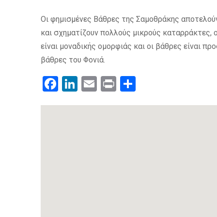
Οι φημισμένες Βάθρες της Σαμοθράκης αποτελούν 
και σχηματίζουν πολλούς μικρούς καταρράκτες, οι
είναι μοναδικής ομορφιάς και οι βάθρες είναι προ
βάθρες του Φονιά.
Facebook
LinkedIn
Email
Print
.