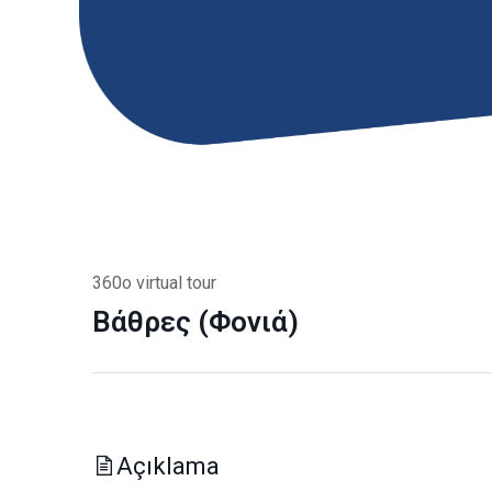
360o virtual tour
Βάθρες (Φονιά)
Açıklama