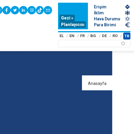
Erişim
youtube
facebook
twitter
linkedin
instagram
tiktok
contact
İklim
Gezi »
Hava Durumu
Planlayıcısı
Para Birimi
EL
EN
FR
BG
DE
RO
TR
Anasayfa