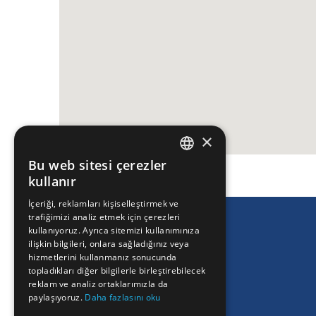
×
Bu web sitesi çerezler
ENGLISH
kullanır
GREEK
İçeriği, reklamları kişiselleştirmek ve
trafiğimizi analiz etmek için çerezleri
FRENCH
kullanıyoruz. Ayrıca sitemizi kullanımınıza
BULGARIAN
ilişkin bilgileri, onlara sağladığınız veya
hizmetlerini kullanmanız sonucunda
GERMAN
topladıkları diğer bilgilerle birleştirebilecek
reklam ve analiz ortaklarımızla da
ROMANIAN
paylaşıyoruz.
Daha fazlasını oku
TURKISH