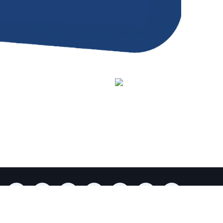
youtube link
facebook link
twitter link
linkedin link
instagram link
tiktok link
contact link