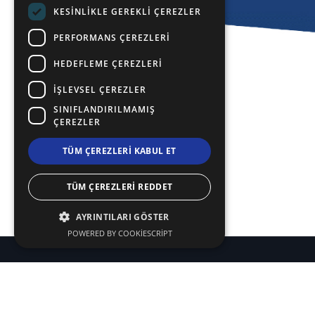
KESINLIKLE GEREKLI ÇEREZLER
PERFORMANS ÇEREZLERI
HEDEFLEME ÇEREZLERI
İŞLEVSEL ÇEREZLER
SINIFLANDIRILMAMIŞ
ÇEREZLER
TÜM ÇEREZLERI KABUL ET
TÜM ÇEREZLERI REDDET
AYRINTILARI GÖSTER
POWERED BY COOKIESCRIPT
Kullanım Koşulları | Gizlilik Politikası
|
Site Haritası
© Telif Hakkı 2024 - Tüm Hakları Saklıdır
Doğu Make