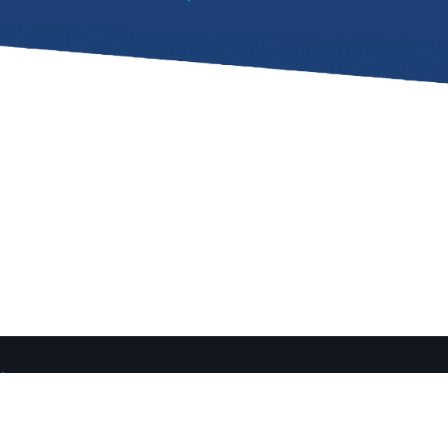
|
İletişim
donya ve Trakya Bölgesi
.