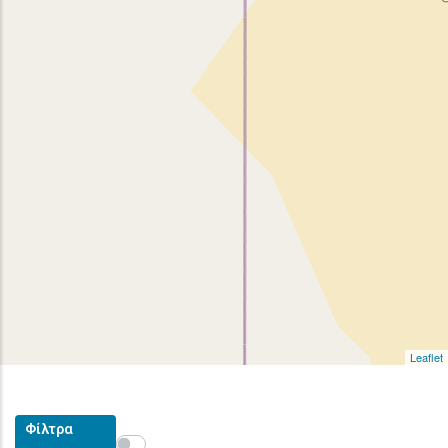
Leaflet
Φίλτρα
Show map on mouse hover
Περάστε το ποντίκι για εμφάνιση στον χάρτη