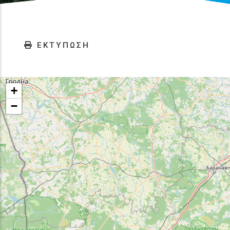
ΕΚΤΥΠΩΣΗ
+
−