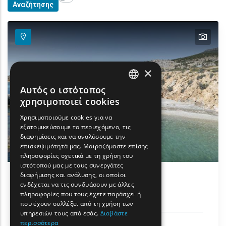
Αναζήτησης
text
×
Αυτός ο ιστότοπος
ENGLISH
χρησιμοποιεί cookies
GREEK
Χρησιμοποιούμε cookies για να
εξατομικεύσουμε το περιεχόμενο, τις
FRENCH
διαφημίσεις και να αναλύσουμε την
BULGARIAN
επισκεψιμότητά μας. Μοιραζόμαστε επίσης
πληροφορίες σχετικά με τη χρήση του
GERMAN
ιστότοπού μας με τους συνεργάτες
διαφήμισης και ανάλυσης, οι οποίοι
ROMANIAN
Περιοχή Αρχαίου Θεάτρου -
ενδέχεται να τις συνδυάσουν με άλλες
πληροφορίες που τους έχετε παράσχει ή
Μαρμαρίτσας - Σύναξης
TURKISH
που έχουν συλλέξει από τη χρήση των
υπηρεσιών τους από εσάς.
Διαβάστε
περισσότερα
Φύση