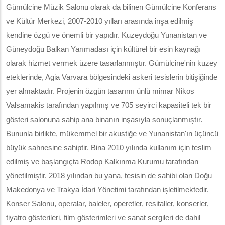
Gümülcine Müzik Salonu olarak da bilinen Gümülcine Konferans
ve Kültür Merkezi, 2007-2010 yılları arasında inşa edilmiş
kendine özgü ve önemli bir yapıdır. Kuzeydoğu Yunanistan ve
Güneydoğu Balkan Yarımadası için kültürel bir esin kaynağı
olarak hizmet vermek üzere tasarlanmıştır. Gümülcine'nin kuzey
eteklerinde, Agia Varvara bölgesindeki askeri tesislerin bitişiğinde
yer almaktadır. Projenin özgün tasarımı ünlü mimar Nikos
Valsamakis tarafından yapılmış ve 705 seyirci kapasiteli tek bir
gösteri salonuna sahip ana binanın inşasıyla sonuçlanmıştır.
Bununla birlikte, mükemmel bir akustiğe ve Yunanistan'ın üçüncü
büyük sahnesine sahiptir. Bina 2010 yılında kullanım için teslim
edilmiş ve başlangıçta Rodop Kalkınma Kurumu tarafından
yönetilmiştir. 2018 yılından bu yana, tesisin de sahibi olan Doğu
Makedonya ve Trakya İdari Yönetimi tarafından işletilmektedir.
Konser Salonu, operalar, baleler, operetler, resitaller, konserler,
tiyatro gösterileri, film gösterimleri ve sanat sergileri de dahil