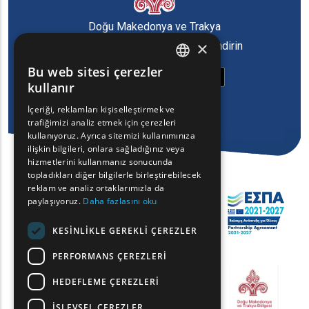
Doğu Makedonya ve Trakya
×
Bölgesi'nin oyun uygulamasını indirin
Bu web sitesi çerezler
ENGLISH
kullanır
GREEK
İçeriği, reklamları kişiselleştirmek ve
trafiğimizi analiz etmek için çerezleri
FRENCH
kullanıyoruz. Ayrıca sitemizi kullanımınıza
BULGARIAN
ilişkin bilgileri, onlara sağladığınız veya
hizmetlerini kullanmanız sonucunda
GERMAN
topladıkları diğer bilgilerle birleştirebilecek
reklam ve analiz ortaklarımızla da
ROMANIAN
paylaşıyoruz.
Daha fazlasını oku
TURKISH
KESINLIKLE GEREKLI ÇEREZLER
PERFORMANS ÇEREZLERI
HEDEFLEME ÇEREZLERI
İŞLEVSEL ÇEREZLER