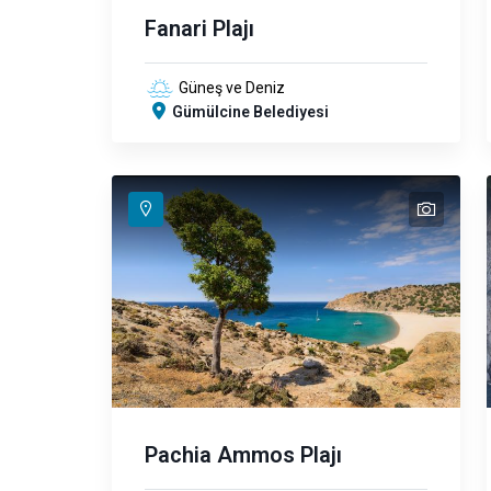
Fanari Plajı
Güneş ve Deniz
Gümülcine Belediyesi
text
Pachia Ammos Plajı