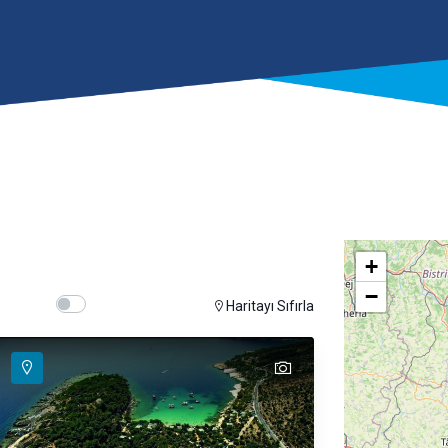
+
−
Show map on mouse hover
Hover Show Map
Haritayı Sıfırla
text