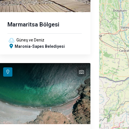
Marmaritsa Bölgesi
Güneş ve Deniz
Maronia-Sapes Belediyesi
text
text
text