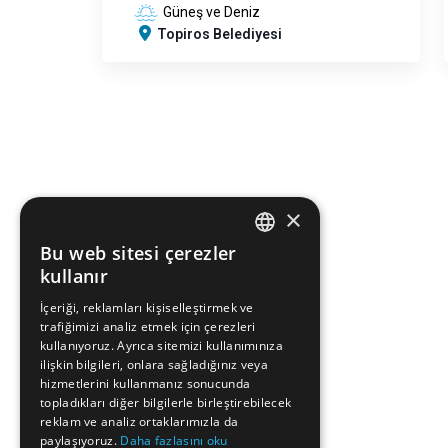
Güneş ve Deniz
Topiros Belediyesi
×
Bu web sitesi çerezler
ENGLISH
kullanır
GREEK
İçeriği, reklamları kişiselleştirmek ve
trafiğimizi analiz etmek için çerezleri
FRENCH
kullanıyoruz. Ayrıca sitemizi kullanımınıza
BULGARIAN
ilişkin bilgileri, onlara sağladığınız veya
hizmetlerini kullanmanız sonucunda
GERMAN
topladıkları diğer bilgilerle birleştirebilecek
reklam ve analiz ortaklarımızla da
ROMANIAN
paylaşıyoruz.
Daha fazlasını oku