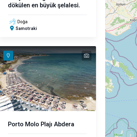
dökülen en büyük şelalesi.
Doğa
Samotraki
text
text
Porto Molo Plajı Abdera