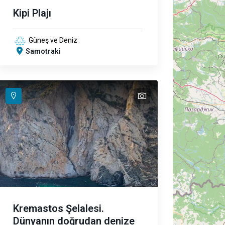
Kipi Plajı
Güneş ve Deniz
Samotraki
text
Kremastos Şelalesi.
Dünyanın doğrudan denize