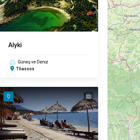
Alyki
Güneş ve Deniz
Thassos
text
text