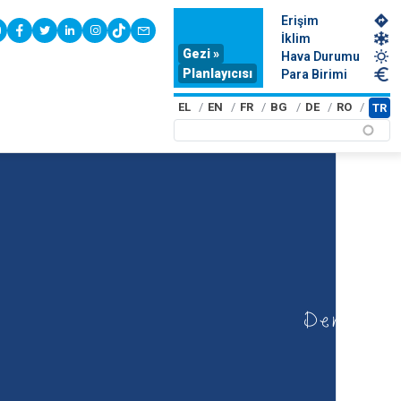
Erişim
youtube
facebook
twitter
linkedin
instagram
tiktok
contact
İklim
Gezi »
Hava Durumu
Planlayıcısı
Para Birimi
EL
EN
FR
BG
DE
RO
TR
Deniz tur