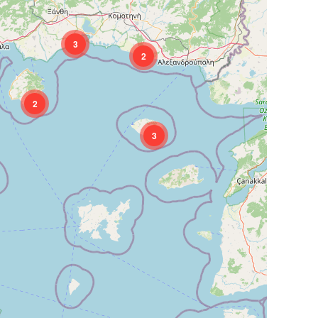
3
2
2
3