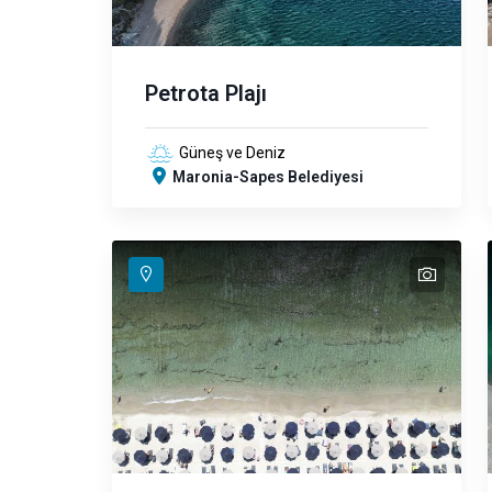
Petrota Plajı
Güneş ve Deniz
Maronia-Sapes Belediyesi
text
text
text
text