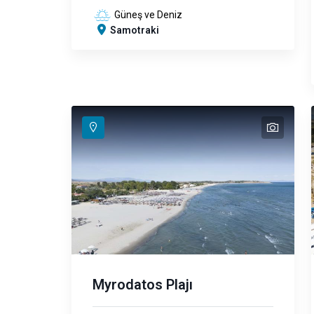
Güneş ve Deniz
Samotraki
text
text
text
text
Myrodatos Plajı