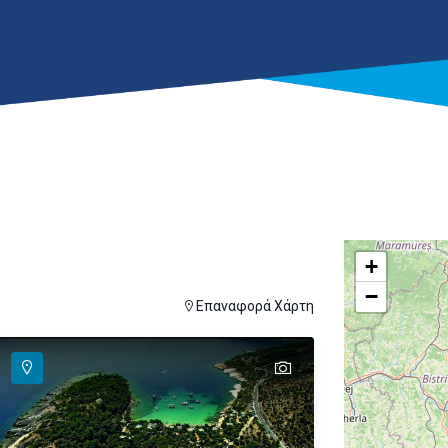
+
−
ver
ι για εμφάνιση στον χάρτη
Επαναφορά Χάρτη
text