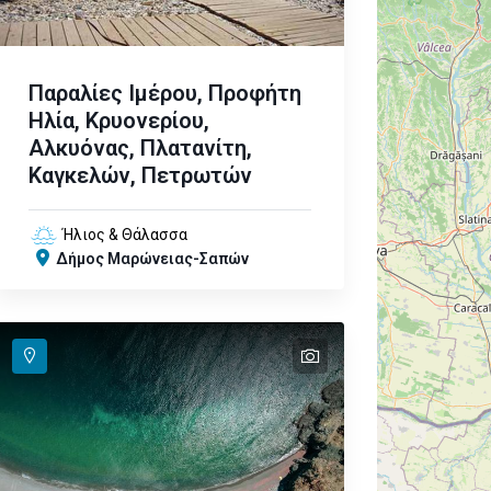
Παραλίες Ιμέρου, Προφήτη
Ηλία, Κρυονερίου,
Αλκυόνας, Πλατανίτη,
Καγκελών, Πετρωτών
Ήλιος & Θάλασσα
Δήμος Μαρώνειας-Σαπών
text
text
text