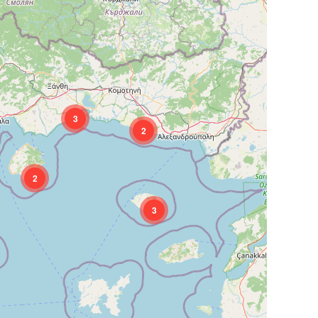
3
2
2
3