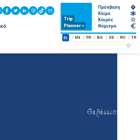
Πρόσβαση
youtube
facebook
twitter
linkedin
instagram
tiktok
contact
Κλίμα
Trip
Καιρός
Planner »
ικό
Νόμισμα
EN
FR
BG
DE
RO
TR
EL
Θαλάσσιος τουρ