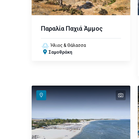
Παραλία Παχιά Άμμος
Ήλιος & Θάλασσα
Σαμοθράκη
text
text
text
text