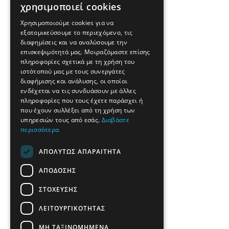
χρησιμοποιεί cookies
GREEK
Χρησιμοποιούμε cookies για να
εξατομικεύσουμε το περιεχόμενο, τις
FRENCH
διαφημίσεις και να αναλύσουμε την
BULGARIAN
επισκεψιμότητά μας. Μοιραζόμαστε επίσης
πληροφορίες σχετικά με τη χρήση του
GERMAN
ιστότοπού μας με τους συνεργάτες
διαφήμισης και ανάλυσης, οι οποίοι
ROMANIAN
ενδέχεται να τις συνδυάσουν με άλλες
πληροφορίες που τους έχετε παράσχει ή
TURKISH
που έχουν συλλέξει από τη χρήση των
υπηρεσιών τους από εσάς.
Διαβάστε
περισσότερα
ΑΠΟΛΎΤΩΣ ΑΠΑΡΑΊΤΗΤΑ
ΑΠΌΔΟΣΗΣ
ΣΤΌΧΕΥΣΗΣ
ΛΕΙΤΟΥΡΓΙΚΌΤΗΤΑΣ
ΜΗ ΤΑΞΙΝΟΜΗΜΈΝΑ