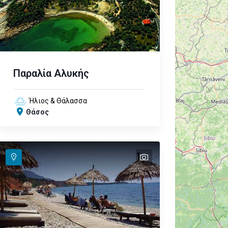
Παραλία Αλυκής
Ήλιος & Θάλασσα
Θάσος
text
text