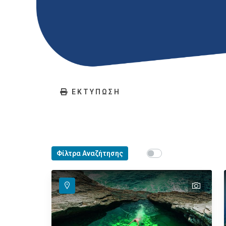
ΕΚΤΥΠΩΣΗ
Show map on mouse ho
Φίλτρα Αναζήτησης
Περάστε το ποντίκ
text