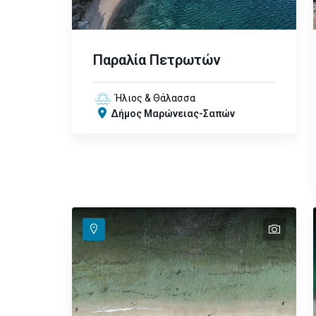
Παραλία Πετρωτών
Ήλιος & Θάλασσα
Δήμος Μαρώνειας-Σαπών
text
text
text
text